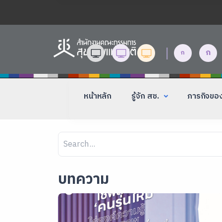
|
ก
ก
หน้าหลัก
รู้จัก สช.
ภารกิจขอ
บทความ