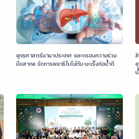
ยุทธศาสตร์นานาประเทศ และกรอบความร่วม
ส
มือสากล จัดการพยาธิใบไม้ตับ-มะเร็งท่อน้ำดี
ส
น