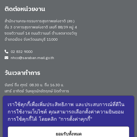
ติดต่อหน่วยงาน
สำนักงานคณะกรรมการสุขภาพแห่งชาติ (สช.)
ชั้น 3 อาคารสุขภาพแห่งชาติ เลขที่ 88/39 หมู่ 4
ซอยติวานนท์ 14 ถนนติวานนท์ ตำบลตลาดขวัญ
อำเภอเมือง จังหวัดนนทบุรี 11000
02 832 9000
nhco@saraban.mail.go.th
วันเวลาทำการ
จันทร์ ถึง ศุกร์: 08.30 น. ถึง 16.30 น.
เสาร์ อาทิตย์ วันหยุดนักขัตฤกษ์ ปิดทำการ
Work From Anywhere (WFA)/ Work From Home (WFH)
ดูประกาศนโยบาย
เราใช้คุกกี้เพื่อเพิ่มประสิทธิภาพ และประสบการณ์ที่ดีใน
การใช้งานเว็บไซต์ คุณสามารถเลือกตั้งค่าความยินยอม
จำนวนผู้เยี่ยมชม: 167155
การใช้คุกกี้ได้ โดยคลิก "การตั้งค่าคุกกี้"
จำนวนผู้เยี่ยมชม (วันนี้): 3536
แผนผังเว็บไซต์
ยอมรับทั้งหมด