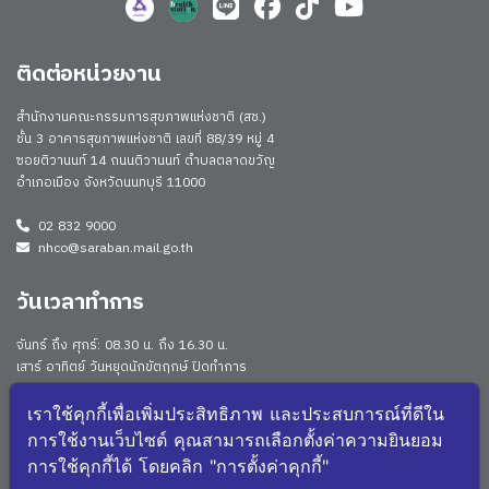
ติดต่อหน่วยงาน
สำนักงานคณะกรรมการสุขภาพแห่งชาติ (สช.)
ชั้น 3 อาคารสุขภาพแห่งชาติ เลขที่ 88/39 หมู่ 4
ซอยติวานนท์ 14 ถนนติวานนท์ ตำบลตลาดขวัญ
อำเภอเมือง จังหวัดนนทบุรี 11000
02 832 9000
nhco@saraban.mail.go.th
วันเวลาทำการ
จันทร์ ถึง ศุกร์: 08.30 น. ถึง 16.30 น.
เสาร์ อาทิตย์ วันหยุดนักขัตฤกษ์ ปิดทำการ
Work From Anywhere (WFA)/ Work From Home (WFH)
ดูประกาศนโยบาย
เราใช้คุกกี้เพื่อเพิ่มประสิทธิภาพ และประสบการณ์ที่ดีใน
การใช้งานเว็บไซต์ คุณสามารถเลือกตั้งค่าความยินยอม
จำนวนผู้เยี่ยมชม: 176040
การใช้คุกกี้ได้ โดยคลิก "การตั้งค่าคุกกี้"
จำนวนผู้เยี่ยมชม (วันนี้): 1602