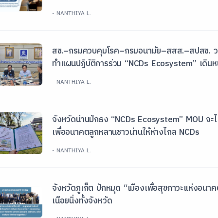
- NANTHIYA L.
สช.–กรมควบคุมโรค–กรมอนามัย–สสส.–สปสช. วาง
ทำแผนปฏิบัติการร่วม “NCDs Ecosystem” เดินหน
- NANTHIYA L.
จังหวัดน่านปักธง “NCDs Ecosystem” MOU จะไม่
เพื่ออนาคตลูกหลานชาวน่านให้ห่างไกล NCDs
- NANTHIYA L.
จังหวัดภูเก็ต ปักหมุด “เมืองเพื่อสุขภาวะแห่ง
เนือยนิ่งทั้งจังหวัด