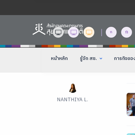
|
ก
ก
หน้าหลัก
รู้จัก สช.
ภารกิจขอ
NANTHIYA L.