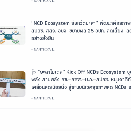
- NANTHIYA L.
“NCD Ecosystem จังหวัดยะลา” พัฒนาศักยภาพท้
สปสช. สสจ. อบจ. ขยายผล 25 อปท. ลดเสี่ยง–ลด
อย่างยั่งยืน
- NANTHIYA L.
🩺 “ยะลาโมเดล” Kick Off NCDs Ecosystem จุ
พลัง สานพลัง สช.–สสส.–ม.อ.–สปสช. หนุนภาคีท้อง
เคลื่อนลดเนือยนิ่ง สู่ระบบนิเวศสุขภาพลด NCDs อย
- NANTHIYA L.