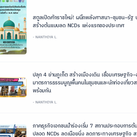
สตูลเปิดศักราชใหม่! ผนึกพลังศาสนา–ชุมชน–รัฐ 
สร้างต้นแบบลด NCDs แห่งแรกของประเทศ
- NANTHIYA L.
ปลุก 4 ย่านภูเก็ต สร้างเมืองเดิน เชื่อมเศรษฐกิจ–
มาตรการธรรมนูญพื้นคนในชุมชนและนักท่องเที่ยวสาม
พร้อมกัน
- NANTHIYA L.
ภาคธุรกิจเอกชนนำร่องเริ่ม 7 สถานประกอบการต
ปลอด NCDs ลดเนือยนิ่ง ลดภาระทางเศรษฐกิจ สร้า