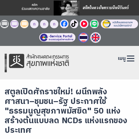
ก
ก
ก
เมนู
สตูลเปิดศักราชใหม่! ผนึกพลัง
ศาสนา–ชุมชน–รัฐ ประกาศใช้
"ธรรมนูญสุขภาพมัสยิด" 50 แห่ง
สร้างต้นแบบลด NCDs แห่งแรกของ
ประเทศ