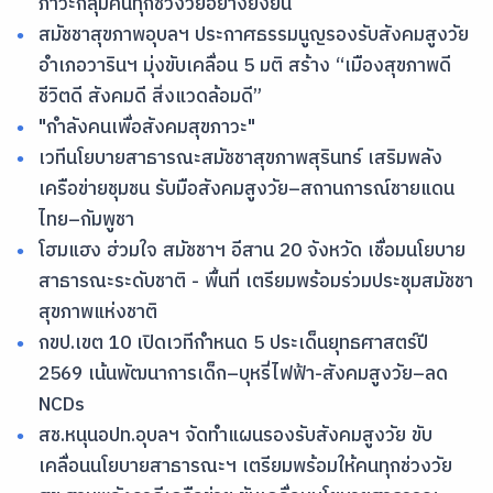
ภาวะกลุ่มคนทุกช่วงวัยอย่างยั่งยืน
สมัชชาสุขภาพอุบลฯ ประกาศธรรมนูญรองรับสังคมสูงวัย
อำเภอวารินฯ มุ่งขับเคลื่อน 5 มติ สร้าง “เมืองสุขภาพดี
ชีวิตดี สังคมดี สิ่งแวดล้อมดี”
"กำลังคนเพื่อสังคมสุขภาวะ"
เวทีนโยบายสาธารณะสมัชชาสุขภาพสุรินทร์ เสริมพลัง
เครือข่ายชุมชน รับมือสังคมสูงวัย–สถานการณ์ชายแดน
ไทย–กัมพูชา
โฮมแฮง ฮ่วมใจ สมัชชาฯ อีสาน 20 จังหวัด เชื่อมนโยบาย
สาธารณะระดับชาติ - พื้นที่ เตรียมพร้อมร่วมประชุมสมัชชา
สุขภาพแห่งชาติ
กขป.เขต 10 เปิดเวทีกำหนด 5 ประเด็นยุทธศาสตร์ปี
2569 เน้นพัฒนาการเด็ก–บุหรี่ไฟฟ้า-สังคมสูงวัย–ลด
NCDs
สช.หนุนอปท.อุบลฯ จัดทำแผนรองรับสังคมสูงวัย ขับ
เคลื่อนนโยบายสาธารณะฯ เตรียมพร้อมให้คนทุกช่วงวัย