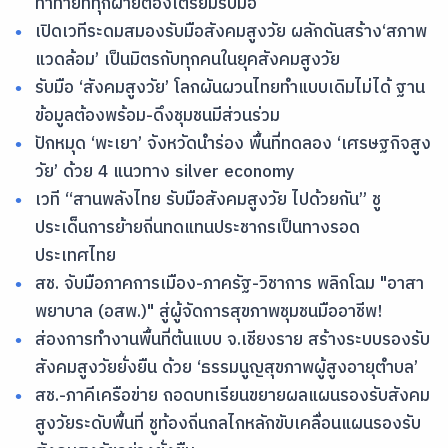
ท้าทายที่ทุกฝ่ายต้องเตรียมรับมือ
เปิดเวทีระดมสมองรับมือสังคมสูงวัย ผลักดันสร้าง‘สภาพ
แวดล้อม’ เป็นมิตรกับทุกคนในยุคสังคมสูงวัย
รับมือ ‘สังคมสูงวัย’ โลกผันผวนไทยทำแบบเดิมไม่ได้ ฐาน
ข้อมูลต้องพร้อม-ดึงชุมชนมีส่วนร่วม
ปักหมุด ‘พะเยา’ จังหวัดนำร่อง พื้นที่ทดลอง ‘เศรษฐกิจสูง
วัย’ ด้วย 4 แนวทาง silver economy
เวที “สานพลังไทย รับมือสังคมสูงวัย ไปด้วยกัน” ชู
ประเด็นการย้ายถิ่นทดแทนประชากรเป็นทางรอด
ประเทศไทย
สช. จับมือภาคการเมือง-ภาครัฐ-วิชาการ พลิกโฉม "อาสา
พยาบาล (อสพ.)" สู่ผู้จัดการสุขภาพชุมชนมืออาชีพ!
ส่องการทำงานพื้นที่ต้นแบบ จ.เชียงราย สร้างระบบรองรับ
สังคมสูงวัยยั่งยืน ด้วย ‘ธรรมนูญสุขภาพผู้สูงอายุตำบล’
สช.-ภาคีเครือข่าย ถอดบทเรียนขยายผลแผนรองรับสังคม
สูงวัยระดับพื้นที่ ชูท้องถิ่นกลไกหลักขับเคลื่อนแผนรองรับ