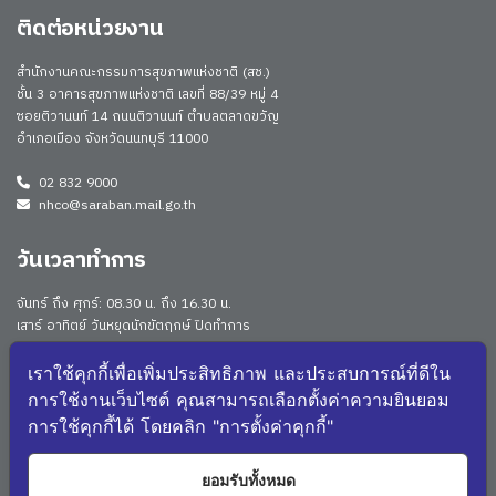
ติดต่อหน่วยงาน
สำนักงานคณะกรรมการสุขภาพแห่งชาติ (สช.)
ชั้น 3 อาคารสุขภาพแห่งชาติ เลขที่ 88/39 หมู่ 4
ซอยติวานนท์ 14 ถนนติวานนท์ ตำบลตลาดขวัญ
อำเภอเมือง จังหวัดนนทบุรี 11000
02 832 9000
nhco@saraban.mail.go.th
วันเวลาทำการ
จันทร์ ถึง ศุกร์: 08.30 น. ถึง 16.30 น.
เสาร์ อาทิตย์ วันหยุดนักขัตฤกษ์ ปิดทำการ
Work From Anywhere (WFA)/ Work From Home (WFH)
ดูประกาศนโยบาย
เราใช้คุกกี้เพื่อเพิ่มประสิทธิภาพ และประสบการณ์ที่ดีใน
การใช้งานเว็บไซต์ คุณสามารถเลือกตั้งค่าความยินยอม
จำนวนผู้เยี่ยมชม: 167939
การใช้คุกกี้ได้ โดยคลิก "การตั้งค่าคุกกี้"
จำนวนผู้เยี่ยมชม (วันนี้): 543
แผนผังเว็บไซต์
ยอมรับทั้งหมด