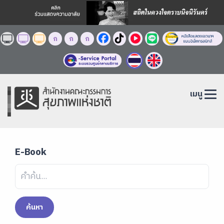
ก
ก
ก
เมนู
E-Book
ค้นหา