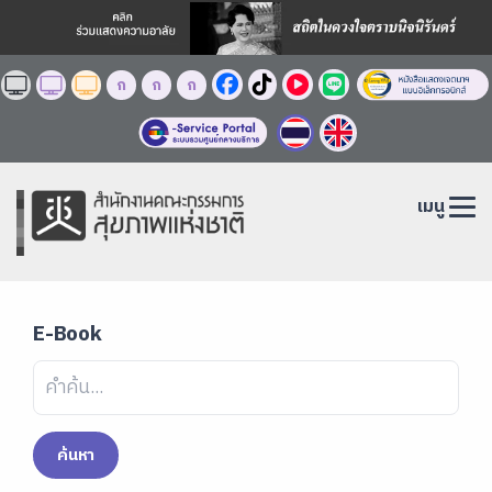
ก
ก
ก
เมนู
E-Book
ค้นหา