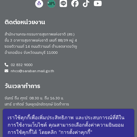
ติดต่อหน่วยงาน
สำนักงานคณะกรรมการสุขภาพแห่งชาติ (สช.)
ชั้น 3 อาคารสุขภาพแห่งชาติ เลขที่ 88/39 หมู่ 4
ซอยติวานนท์ 14 ถนนติวานนท์ ตำบลตลาดขวัญ
อำเภอเมือง จังหวัดนนทบุรี 11000
02 832 9000
nhco@saraban.mail.go.th
วันเวลาทำการ
จันทร์ ถึง ศุกร์: 08.30 น. ถึง 16.30 น.
เสาร์ อาทิตย์ วันหยุดนักขัตฤกษ์ ปิดทำการ
Work From Anywhere (WFA)/ Work From Home (WFH)
ดูประกาศนโยบาย
เราใช้คุกกี้เพื่อเพิ่มประสิทธิภาพ และประสบการณ์ที่ดีใน
การใช้งานเว็บไซต์ คุณสามารถเลือกตั้งค่าความยินยอม
จำนวนผู้เยี่ยมชม: 173066
การใช้คุกกี้ได้ โดยคลิก "การตั้งค่าคุกกี้"
จำนวนผู้เยี่ยมชม (วันนี้): 2190