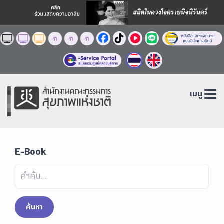
ก
ก
ก
เมนู
E-Book
ค้นหา