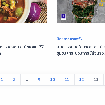
นิตยสารสานพลัง
าหารท้องถื่น ลดโซเดียม 77
สมการรับมือ"อนาคตไล่ล่า" ต
ด
ชุมชน+กระบวนการมีส่วนร่ว
1
2
...
9
10
11
12
13