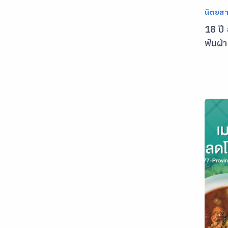
นิตยส
18 ปี
ฟันฝ่า