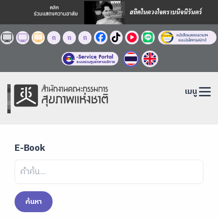
ก
ก
ก
เมนู
E-Book
ค้นหา