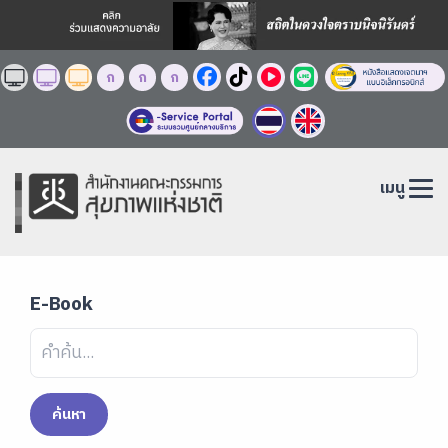
ก
ก
ก
เมนู
E-Book
ค้นหา