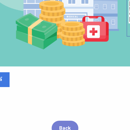
์
Back