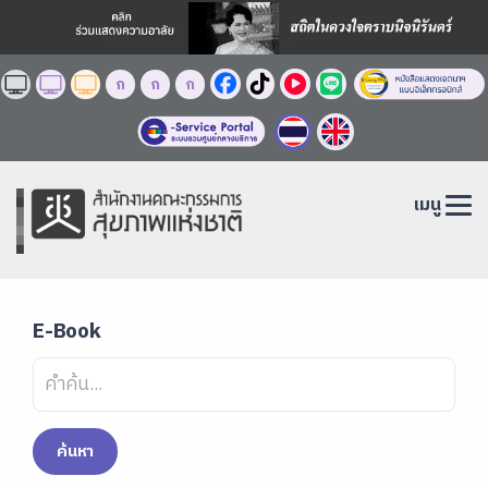
ก
ก
ก
เมนู
E-Book
ค้นหา