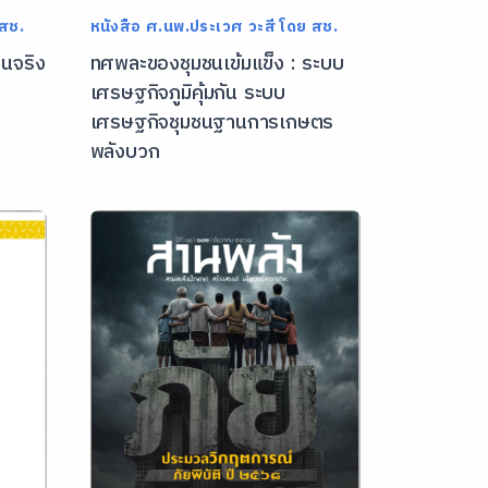
 สช.
หนังสือ ศ.นพ.ประเวศ วะสี โดย สช.
นจริง
ทศพละของชุมชนเข้มแข็ง : ระบบ
เศรษฐกิจภูมิคุ้มกัน ระบบ
เศรษฐกิจชุมชนฐานการเกษตร
พลังบวก