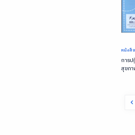
หนังสื
การปฏิ
สุขภา