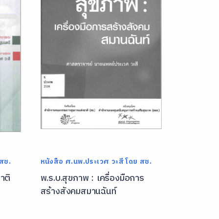
 สช.
หนังสือ ศ.นพ.ประเวศ วะสี โดย สช.
าติ
พ.ร.บ.สุขภาพ : เครื่องมือการ
สร้างสังคมสมานฉันท์