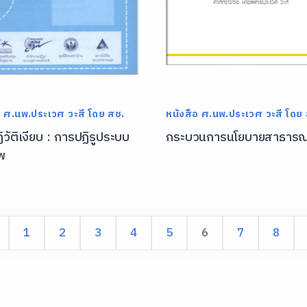
อ ศ.นพ.ประเวศ วะสี โดย สช.
หนังสือ ศ.นพ.ประเวศ วะสี โดย
วัติเงียบ : การปฏิรูประบบ
กระบวนการนโยบายสาธาร
พ
1
2
3
4
5
6
7
8