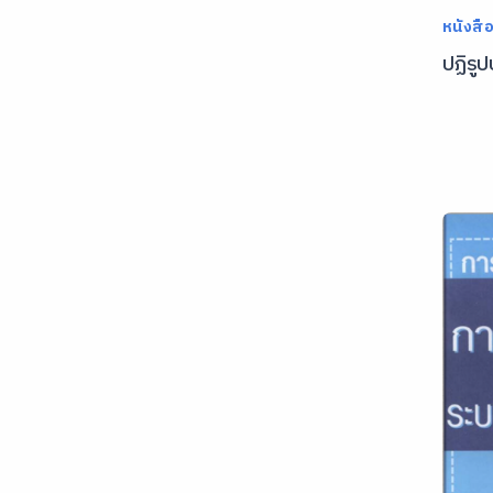
หนังสื
ปฏิรู