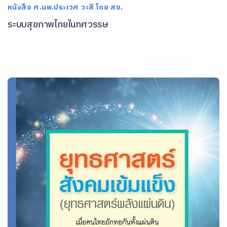
หนังสือ ศ.นพ.ประเวศ วะสี โดย สช.
ระบบสุขภาพไทยในทศวรรษ