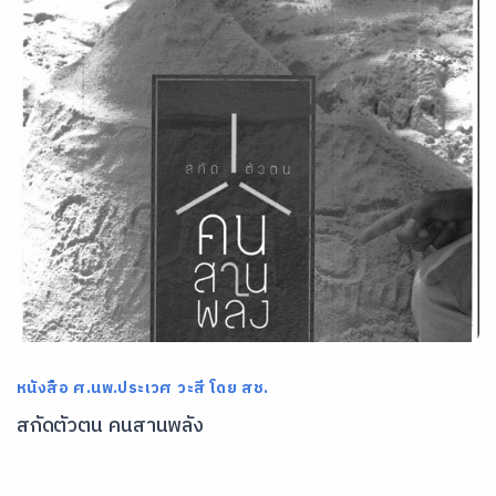
หนังสือ ศ.นพ.ประเวศ วะสี โดย สช.
สกัดตัวตน คนสานพลัง