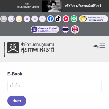
ก
ก
ก
เมนู
E-Book
ค้นหา