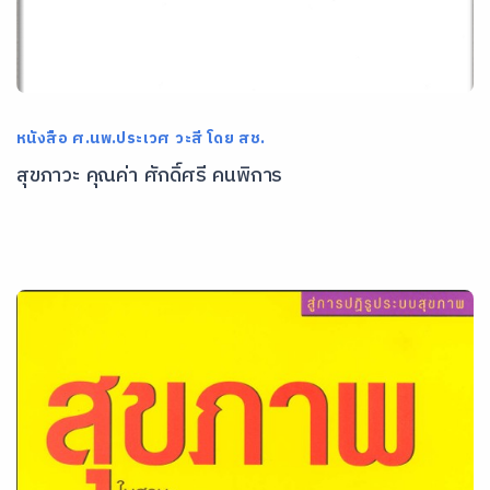
หนังสือ ศ.นพ.ประเวศ วะสี โดย สช.
สุขภาวะ คุณค่า ศักดิ์ศรี คนพิการ