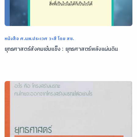
หนังสือ ศ.นพ.ประเวศ วะสี โดย สช.
ยุทธศาสตร์สังคมเข้มแข็ง : ยุทธศาสตร์พลังแผ่นดิน