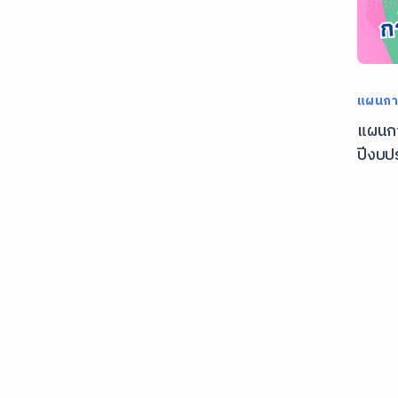
แผนการ
แผนกา
ปีงบป