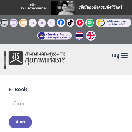
ก
ก
ก
เมนู
E-Book
ค้นหา