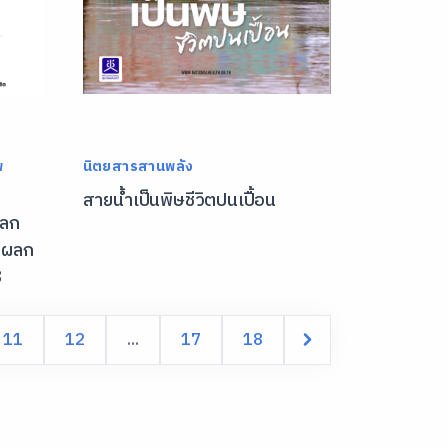
พ
นิตยสารสานพลัง
สายน้ำเป็นพิษชีวิตปนเปื้อน
แลก
ินผลก
8
11
12
...
17
18