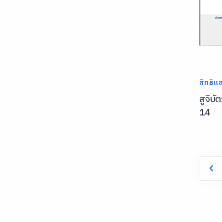
สิทธิแล
สูจิบั
14