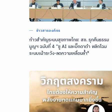
ข่าวสารองค์กร
ก้าวสำคัญระบบสุขภาพไทย: สช. รุกคืบธรรม
นูญฯ ฉบับที่ 4 “ชู AI และบิ๊กดาต้า พลิกโฉม
ระบบเฝ้าระวัง-ลดความเหลื่อมล้ำ"