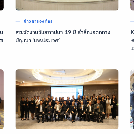
ข่าวสารองค์กร
าน
สช.จัดงานวันสถาปนา 19 ปี รำลึกมรดกทาง
K
โซ
ปัญญา ‘นพ.ประเวศ’
ห
ม