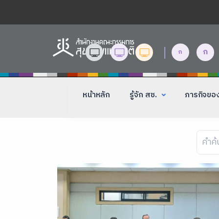
|
ก
ก
หน้าหลัก
รู้จัก สช.
ภารกิจขอ