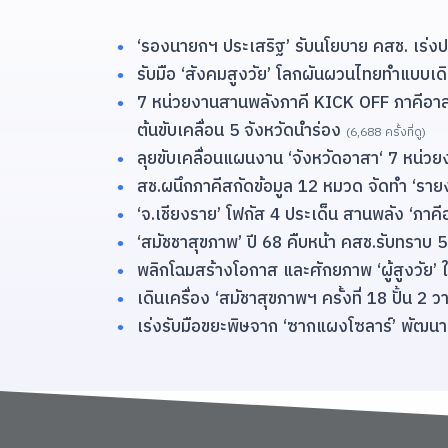
‘รองนายกฯ ประเสริฐ’ รับนโยบาย คสช. เร่งปกป
รับมือ ‘สังคมสูงวัย’ โลกผันผวนไทยทำแบบเดิ
7 หน่วยงานสานพลังภาคี KICK OFF ภาคีอาสา ภ
ต้นขับเคลื่อน 5 จังหวัดนำร่อง
(6,688 ครั้งที่ดู)
ลุยขับเคลื่อนแผนงาน ‘จังหวัดอาสา‘ 7 หน่ว
สช.ผนึกภาคีสกัดข้อมูล 12 หมวด จัดทำ ‘
‘จ.เชียงราย’ โฟกัส 4 ประเด็น สานพลัง ‘ภาคี
‘สมัชชาสุขภาพ’ ปี 68 คืบหน้า คสช.รับทราบ 
พลิกโฉมสร้างโอกาส และศักยภาพ ‘ผู้สูงวัย’
เดินเครื่อง ‘สมัชาสุขภาพฯ ครั้งที่ 18 ปั้น 
เร่งรับมือขยะพิษจาก ‘ซากแผงโซลาร์’ พัฒนาข