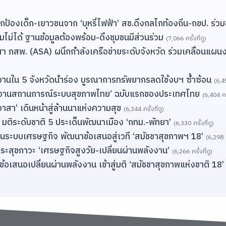
้องเด็ก-เยาวชนจาก ‘บุหรี่ไฟฟ้า’ สช.ดึงกลไกท้องถิ่น-กขป. ร่วม
มไม่ได้ ฐานข้อมูลต้องพร้อม-ดึงชุมชนมีส่วนร่วม
(7,066 ครั้งที่ดู)
สพ. (ASA) ผนึกกำลังเครือข่ายระดับจังหวัด ร่วมเคลื่อนแผนงานสร
ยงานใน 5 จังหวัดนำร่อง บูรณาการทรัพยากรลดใช้งบฯ ซ้ำซ้อน
(6,45
รายงานสถานการณ์ระบบสุขภาพไทย’ ฉบับแรกของประเทศไทย
(6,404 ครั
อาสา’ เดินหน้าสู่ล้านนาแห่งความสุข
(6,344 ครั้งที่ดู)
5 มติระดับชาติ 5 ประเด็นพัฒนาเมือง ‘กทม.-พัทยา’
(6,330 ครั้งที่ดู)
 ในระบบเศรษฐกิจ พัฒนาข้อเสนอสู่เวที ‘สมัชชาสุขภาพฯ 18’
(6,298 คร
2 วาระสุขภาวะ ‘เศรษฐกิจสูงวัย-เปลี่ยนผ่านพลังงาน’
(6,266 ครั้งที่ดู)
้อเสนอเปลี่ยนผ่านพลังงาน เข้าสู่มติ ‘สมัชชาสุขภาพแห่งชาติ 18