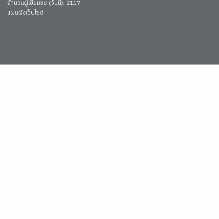
จำนวนผู้เยี่ยมชม (วันนี้): 2117
แผนผังเว็บไซต์
5502