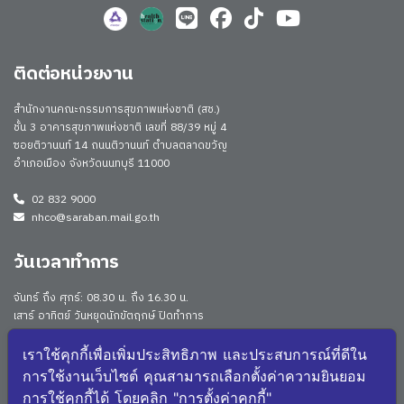
ติดต่อหน่วยงาน
สำนักงานคณะกรรมการสุขภาพแห่งชาติ (สช.)
ชั้น 3 อาคารสุขภาพแห่งชาติ เลขที่ 88/39 หมู่ 4
ซอยติวานนท์ 14 ถนนติวานนท์ ตำบลตลาดขวัญ
อำเภอเมือง จังหวัดนนทบุรี 11000
02 832 9000
nhco@saraban.mail.go.th
วันเวลาทำการ
จันทร์ ถึง ศุกร์: 08.30 น. ถึง 16.30 น.
เสาร์ อาทิตย์ วันหยุดนักขัตฤกษ์ ปิดทำการ
Work From Anywhere (WFA)/ Work From Home (WFH)
ดูประกาศนโยบาย
เราใช้คุกกี้เพื่อเพิ่มประสิทธิภาพ และประสบการณ์ที่ดีใน
การใช้งานเว็บไซต์ คุณสามารถเลือกตั้งค่าความยินยอม
จำนวนผู้เยี่ยมชม: 167160
การใช้คุกกี้ได้ โดยคลิก "การตั้งค่าคุกกี้"