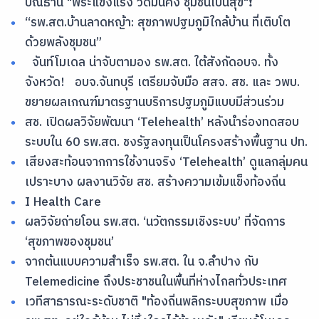
ปณิธาน "พระแข็งแรง วัดมั่นคง ชุมชนเป็นสุข"❗
“รพ.สต.บ้านลาดหญ้า: สุขภาพปฐมภูมิใกล้บ้าน ที่เติบโต
ด้วยพลังชุมชน”
จันท์โมเดล น่าจับตามอง รพ.สต. ใต้สังกัดอบจ. ทั้ง
จังหวัด! อบจ.จันทบุรี เตรียมจับมือ สสจ. สช. และ วพบ.
ขยายผลเกณฑ์มาตรฐานบริการปฐมภูมิแบบมีส่วนร่วม
สช. เปิดผลวิจัยพัฒนา ‘Telehealth’ หลังนำร่องทดสอบ
ระบบใน 60 รพ.สต. ชงรัฐลงทุนเป็นโครงสร้างพื้นฐาน ปท.
เสียงสะท้อนจากการใช้งานจริง ‘Telehealth’ ดูแลกลุ่มคน
เปราะบาง ผลงานวิจัย สช. สร้างความเข้มแข็งท้องถิ่น
I Health Care
ผลวิจัยถ่ายโอน รพ.สต. ‘นวัตกรรมเชิงระบบ’ ที่จัดการ
‘สุขภาพของชุมชน’
จากต้นแบบความสำเร็จ รพ.สต. ใน จ.ลำปาง กับ
Telemedicine ถึงประชาชนในพื้นที่ห่างไกลทั่วประเทศ
เวทีสาธารณะระดับชาติ "ท้องถิ่นพลิกระบบสุขภาพ เมื่อ