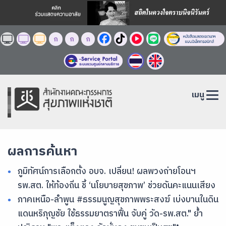
ก
ก
ก
เมนู
ผลการค้นหา
ภูมิทัศน์การเลือกตั้ง อบจ. เปลี่ยน! ผลพวงถ่ายโอนฯ
รพ.สต. ให้ท้องถิ่น ชี้ ‘นโยบายสุขภาพ’ ช่วยดันคะแนนเสียง
ภาคเหนือ-ลำพูน #ธรรมนูญสุขภาพพระสงฆ์ เบ่งบานในดิน
แดนหริภุญชัย ใช้ธรรมยาตราฟื้น จับคู่ วัด-รพ.สต." ย้ำ