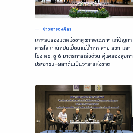
ข่าวสารองค์กร
เคาะรับรองมติสมัชชาสุขภาพเฉพาะ แก้ปัญหา
สารโลหะหนักปนเปื้อนแม่น้ำกก สาย รวก และ
โขง สช. ชู 6 มาตรการเร่งด่วน คุ้มครองสุขภ
ประชาชน–ผลักดันเป็นวาระแห่งชาติ