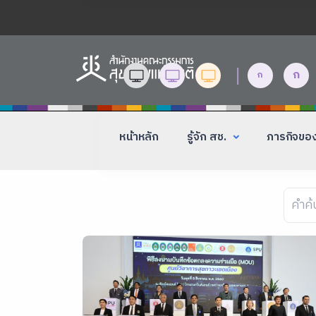
|
ก
ก
หน้าหลัก
รู้จัก สช.
ภารกิจขอ