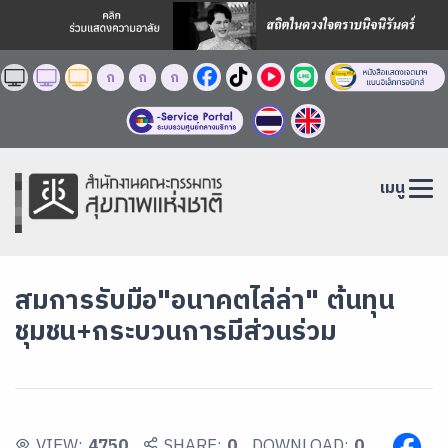
ก
ก
ก
เมนู
สมการรับมือ"อนาคตไล่ล่า" ต้นทุน
ชุมชน+กระบวนการมีส่วนร่วม
VIEW:
4750
SHARE:
0
DOWNLOAD:
0