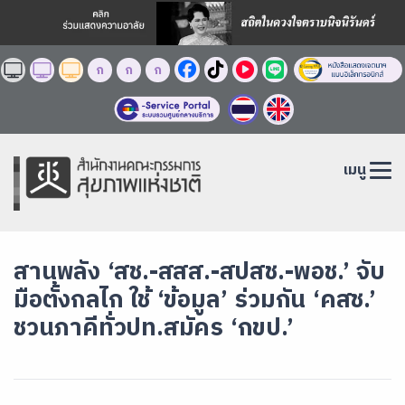
ก
ก
ก
เมนู
สานพลัง ‘สช.-สสส.-สปสช.-พอช.’ จับ
มือตั้งกลไก ใช้ ‘ข้อมูล’ ร่วมกัน ‘คสช.’
ชวนภาคีทั่วปท.สมัคร ‘กขป.’