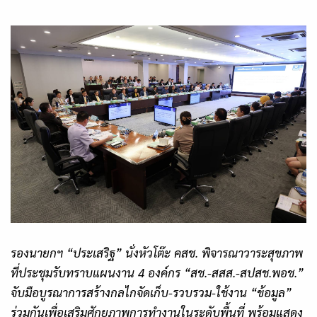
รองนายกฯ “ประเสริฐ” นั่งหัวโต๊ะ คสช. พิจารณาวาระสุขภาพ
ที่ประชุมรับทราบแผนงาน 4 องค์กร “สช.-สสส.-สปสช.พอช.”
จับมือบูรณาการสร้างกลไกจัดเก็บ-รวบรวม-ใช้งาน “ข้อมูล”
ร่วมกันเพื่อเสริมศักยภาพการทำงานในระดับพื้นที่ พร้อมแสดง