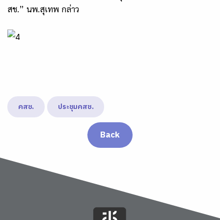
สช.” นพ.สุเทพ กล่าว
คสช.
ประชุมคสช.
Back