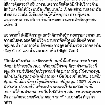
มิติการคุ้มครองสิทธิแรงงานโดยการจัดตั้งคลินิกให้บริการด้าน
สิทธิและจัดให้มีระบบร้องเรียนแบบไม่เปิดเผยตัวผ่านแอปหรือ
สายด่วน รวมไปถึงขับเคลื่อนให้เกิดกฎกระทรวงคุ้มครอง
แรงงานพนักงานบริการ ร่วมกับคณะกรรมการสิทธิมนุษยชน
แห่งชาติ
นอกจากนี้ ยังมีมิติการดูแลสวัสดิการสิ่งอำนวยความสะดวกและ
ความมั่นคงปลอดภัยในชีวิต ผ่านการจัดตั้งศูนย์เลี้ยงเด็กจาก
กลุ่มคนทำงานกลางคืน ลักษณะการดูแลทั้งในช่วงเวลากลางวัน
(
Day Care)
และช่วงเวลากลางคืน (
Night Care)
“
อีกทั้ง เมืองพัทยาจะมีการสนับสนุนให้เครือข่ายภาคประชา
สังคม ไม่ว่าจะเป็น
NGO
หรือมูลนิธิต่างๆ ที่เขาทำงานเรื่องนี้
อยู่แล้ว รวมไปถึงกลุ่มประชาชนให้สามารถเข้ามาใช้งบกองทุน
หลักประกันสุขภาพท้องถิ่น
(
กปท
.)
ซึ่งเป็นงบที่ สปสช
.
ร่วมกัน
สบทบกับเมืองพัทยา โดยเมืองพัทยาสนับสนุน
100%
เกินกว่า
ที่ สปสช
.
กำหนดไว้ เพื่อจะนำงบเหล่านี้ไปส่งเสริมป้องกัน
สุขภาพให้คนทำงานกลางคืนในมิติต่างๆ เช่น การตรวจสุขภาพ
จิต การคัดกรองมะเร็งปากมดลูก ฯลฯ
”
ร.ต.อ.หญิง กัญรภา
กล่าว