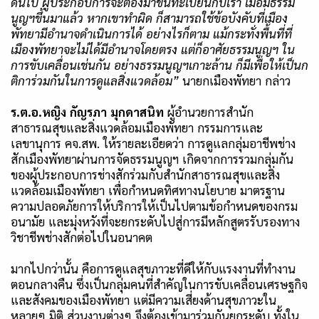
ดันไป ผู้ประกอบการจะต้องมาขึ้นทะเบียนกับเรา เมื่อมีธรรม
นูญฯขึ้นมาแล้ว หากเขาทำผิด ก็สามารถใช้ข้อบังคับที่เมือง
พัทยามีอำนาจดำเนินการได้ อย่างไรก็ตาม แม้กระทั่งพื้นที่ที่
เมืองพัทยาจะไม่ได้มีอำนาจโดยตรง แต่ก็อาศัยธรรมนูญฯ ใน
การขับเคลื่อนเช่นกัน อย่างธรรมนูญฯเกาะล้าน ก็มีเพื่อให้เป็นก
ติการ่วมกันในการดูแลสิ่งแวดล้อม
”
นายกเมืองพัทยา กล่าว
ร.ต.อ.หญิง กัญรภา มุกดาสนิท
ผู้อำนวยการสำนัก
สาธารณสุขและสิ่งแวดล้อมเมืองพัทยา กรรมการและ
เลขานุการ คจ
.
สพ
.
ให้รายละเอียดว่า การดูแลกลุ่มอาชีพช่าง
สักเมืองพัทยาผ่านการจัดธรรมนูญฯ เกิดจากการรวมกลุ่มกัน
ของผู้ประกอบการช่างสักร่วมกับสำนักสาธารณสุขและสิ่ง
แวดล้อมเมืองพัทยา เพื่อกำหนดทิศทางนโยบาย มาตรฐาน
ความปลอดภัยการให้บริการให้เป็นไปตามข้อกำหนดของกรม
อนามัย และมุ่งหวังที่จะยกระดับไปสู่การมีหลักสูตรรับรองทาง
วิชาชีพช่างสักต่อไปในอนาคต
มากไปกว่านั้น คือการดูแลสุขภาวะที่ดีให้กับแรงงานที่ทำงาน
ตอนกลางคืน ซึ่งเป็นกลุ่มคนที่สำคัญในการขับเคลื่อนเศรษฐกิจ
และสังคมของเมืองพัทยา แต่มีความเสี่ยงด้านสุขภาวะใน
หลายๆ มิติ ส่วนงานต่างๆ จึงต้องเข้ามาร่วมกันยกระดับ ทั้งใน