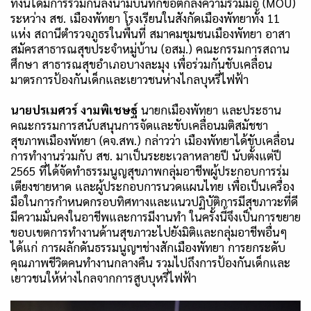
ทั้งนี้ได้มีการร่วมกันลงนามบันทึกข้อตกลงความร่วมมือ
(MOU)
ระหว่าง สช
.
เมืองพัทยา โรงเรียนในสังกัดเมืองพัทยาทั้ง
11
แห่ง สถานีตำรวจภูธรในพื้นที่ สมาคมชุมชนเมืองพัทยา อาสา
สมัครสาธารณสุขประจำหมู่บ้าน
(
อสม
.)
คณะกรรมการสถาน
ศึกษา สาธารณสุขอำเภอบางละมุง เพื่อร่วมกันชับเคลื่อน
มาตรการป้องกันเด็กและเยาวชนห่างไกลบุหรี่ไฟฟ้า
นายปรเมศวร์ งามพิเชษฐ์
นายกเมืองพัทยา และประธาน
คณะกรรมการสนับสนุนการจัดและขับเคลื่อนมติสมัชชา
สุขภาพเมืองพัทยา
(
คจ.สพ.
)
กล่าวว่า เมืองพัทยาได้ขับเคลื่อน
การทำงานร่วมกับ สช
.
มาเป็นระยะเวลาหลายปี นับตั้งแต่ปี
2565
ที่ได้จัดทำธรรมนูญสุขภาพกลุ่มอาชีพผู้ประกอบการร่ม
เตียงชายหาด และผู้ประกอบการนวดแผนไทย เพื่อเป็นเครื่อง
มือในการกำหนดกรอบทิศทางและแนวปฏิบัติการมีสุขภาวะที่ดี
มีความมั่นคงในอาชีพและการมีงานทำ ในครั้งนี้จึงเป็นการขยาย
ขอบเขตการทำงานด้านสุขภาวะไปยังมิติและกลุ่มอาชีพอื่นๆ
ได้แก่ การผลักดันธรรมนูญฯช่างสักเมืองพัทยา การยกระดับ
คุณภาพชีวิตคนทำงานกลางคืน รวมไปถึงการป้องกันเด็กและ
เยาวชนให้ห่างไกลจากการสูบบุหรี่ไฟฟ้า