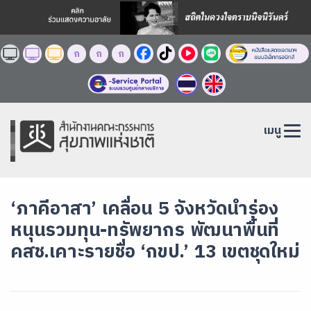
ก
ก
ก
เมนู
‘ภาคีอาสา’ เคลื่อน 5 จังหวัดนำร่อง
หนุนรวมทุน-ทรัพยากร พัฒนาพื้นที่
คสช.เคาะรายชื่อ ‘กขป.’ 13 เขตชุดใหม่