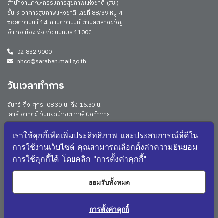
สำนักงานคณะกรรมการสุขภาพแห่งชาติ (สช.)
ชั้น 3 อาคารสุขภาพแห่งชาติ เลขที่ 88/39 หมู่ 4
ซอยติวานนท์ 14 ถนนติวานนท์ ตำบลตลาดขวัญ
อำเภอเมือง จังหวัดนนทบุรี 11000
02 832 9000
nhco@saraban.mail.go.th
วันเวลาทำการ
จันทร์ ถึง ศุกร์: 08.30 น. ถึง 16.30 น.
เสาร์ อาทิตย์ วันหยุดนักขัตฤกษ์ ปิดทำการ
Work From Anywhere (WFA)/ Work From Home (WFH)
ดูประกาศนโยบาย
เราใช้คุกกี้เพื่อเพิ่มประสิทธิภาพ และประสบการณ์ที่ดีใน
การใช้งานเว็บไซต์ คุณสามารถเลือกตั้งค่าความยินยอม
จำนวนผู้เยี่ยมชม: 174990
การใช้คุกกี้ได้ โดยคลิก "การตั้งค่าคุกกี้"
จำนวนผู้เยี่ยมชม (วันนี้): 552
แผนผังเว็บไซต์
ยอมรับทั้งหมด
1017
NHCO Q&A
การตั้งค่าคุกกี้