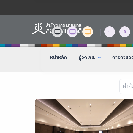
|
ก
ก
หน้าหลัก
รู้จัก สช.
ภารกิจขอ