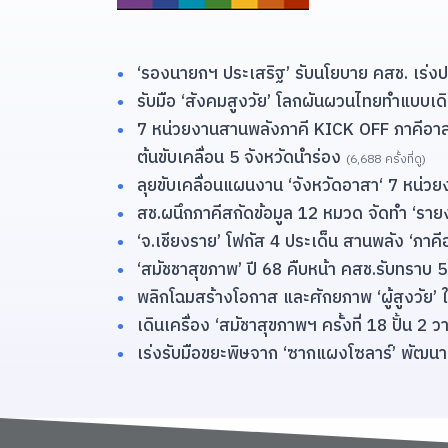
‘รองนายกฯ ประเสริฐ’ รับนโยบาย คสช. เร่งปกป
รับมือ ‘สังคมสูงวัย’ โลกผันผวนไทยทำแบบเดิ
7 หน่วยงานสานพลังภาคี KICK OFF ภาคีอาสา ภ
ต้นขับเคลื่อน 5 จังหวัดนำร่อง
(6,688 ครั้งที่ดู)
ลุยขับเคลื่อนแผนงาน ‘จังหวัดอาสา‘ 7 หน่ว
สช.ผนึกภาคีสกัดข้อมูล 12 หมวด จัดทำ ‘
‘จ.เชียงราย’ โฟกัส 4 ประเด็น สานพลัง ‘ภาคี
‘สมัชชาสุขภาพ’ ปี 68 คืบหน้า คสช.รับทราบ 
พลิกโฉมสร้างโอกาส และศักยภาพ ‘ผู้สูงวัย’
เดินเครื่อง ‘สมัชาสุขภาพฯ ครั้งที่ 18 ปั้น 
เร่งรับมือขยะพิษจาก ‘ซากแผงโซลาร์’ พัฒนาข