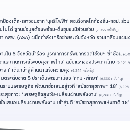
้องเด็ก-เยาวชนจาก ‘บุหรี่ไฟฟ้า’ สช.ดึงกลไกท้องถิ่น-กขป. ร่วม
มไม่ได้ ฐานข้อมูลต้องพร้อม-ดึงชุมชนมีส่วนร่วม
(7,066 ครั้งที่ดู)
สพ. (ASA) ผนึกกำลังเครือข่ายระดับจังหวัด ร่วมเคลื่อนแผนงานสร
ยงานใน 5 จังหวัดนำร่อง บูรณาการทรัพยากรลดใช้งบฯ ซ้ำซ้อน
(6,45
รายงานสถานการณ์ระบบสุขภาพไทย’ ฉบับแรกของประเทศไทย
(6,404 ครั
อาสา’ เดินหน้าสู่ล้านนาแห่งความสุข
(6,344 ครั้งที่ดู)
5 มติระดับชาติ 5 ประเด็นพัฒนาเมือง ‘กทม.-พัทยา’
(6,330 ครั้งที่ดู)
 ในระบบเศรษฐกิจ พัฒนาข้อเสนอสู่เวที ‘สมัชชาสุขภาพฯ 18’
(6,298 คร
2 วาระสุขภาวะ ‘เศรษฐกิจสูงวัย-เปลี่ยนผ่านพลังงาน’
(6,266 ครั้งที่ดู)
้อเสนอเปลี่ยนผ่านพลังงาน เข้าสู่มติ ‘สมัชชาสุขภาพแห่งชาติ 18