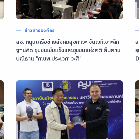
ข่าวสารองค์กร
สช. หนุนเครือข่ายสังคมสุขภาวะ จัดเวทีเจาะลึก
ส
ฐานคิด ชุมชนเข้มแข็งและชุมชนแห่งสติ สืบสาน
ย
ปณิธาน "ศ.นพ.ประเวศ วะสี"
D