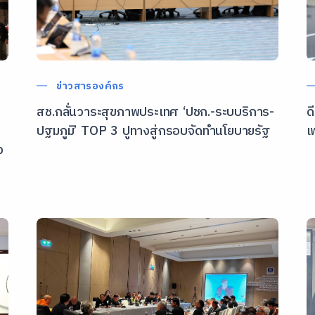
ข่าวสารองค์กร
สช.กลั่นวาระสุขภาพประเทศ ‘ปชก.-ระบบริการ-
ด
ปฐมภูมิ’ TOP 3 ปูทางสู่กรอบจัดทำนโยบายรัฐ
เ
ง