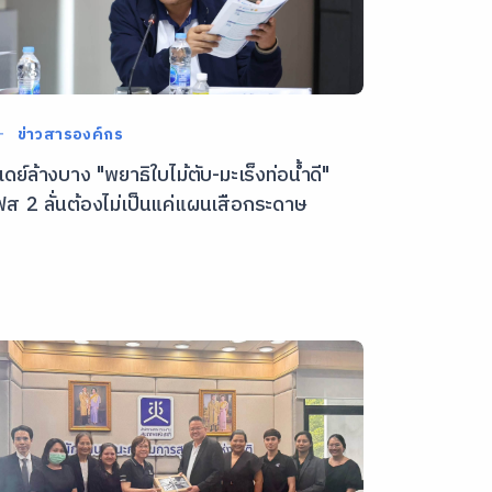
ข่าวสารองค์กร
ีเดย์ล้างบาง "พยาธิใบไม้ตับ-มะเร็งท่อน้ำดี"
ฟส 2 ลั่นต้องไม่เป็นแค่แผนเสือกระดาษ