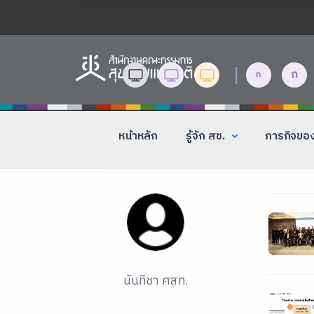
|
ก
ก
หน้าหลัก
รู้จัก สช.
ภารกิจขอ
นันทิชา ศสท.