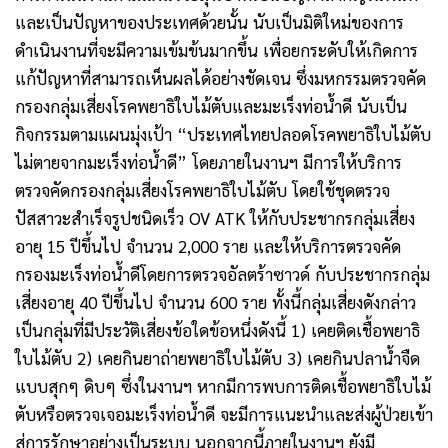
และเป็นปัญหาของประเทศด้วยนั้น นับเป็นมิติใหม่ของการ
ดำเนินงานที่จะมีความเข้มข้นมากขึ้น เพื่อยกระดับให้เกิดการ
แก้ปัญหาที่สามารถเห็นผลได้อย่างชัดเจน ซึ่งมหกรรมตรวจคัด
กรองกลุ่มเสี่ยงโรคพยาธิใบไม้ตับและมะเร็งท่อน้ำดี นับเป็น
กิจกรรมตามแผนมุ่งเป้า “ประเทศไทยปลอดโรคพยาธิใบไม้ตับ
ไม่ตายจากมะเร็งท่อน้ำดี” โดยภายในงานฯ มีการให้บริการ
ตรวจคัดกรองกลุ่มเสี่ยงโรคพยาธิใบไม้ตับ โดยใช้ชุดตรวจ
ปัสสาวะสำเร็จรูปชนิดเร็ว
OV ATK
ให้กับประชากรกลุ่มเสี่ยง
อายุ 15 ปีขึ้นไป จำนวน 2,000 ราย และให้บริการตรวจคัด
กรองมะเร็งท่อน้ำดีโดยการตรวจอัลตร้าซาวด์ กับประชากรกลุ่ม
เสี่ยงอายุ 40 ปีขึ้นไป จำนวน
600
ราย ทั้งนี้กลุ่มเสี่ยงดังกล่าว
เป็นกลุ่มที่มีประวัติเสี่ยงข้อใดข้อหนึ่งดังนี้ 1) เคยติดเชื้อพยาธิ
ใบไม้ตับ 2) เคยกินยาถ่ายพยาธิใบไม้ตับ 3) เคยกินปลาน้ำจืด
แบบสุกๆ ดิบๆ ซึ่งในงานฯ หากมีการพบการติดเชื้อพยาธิใบไม้
ตับหรือตรวจเจอมะเร็งท่อน้ำดี จะมีการแนะนำและส่งผู้ป่วยเข้า
สู่การรักษาอย่างเป็นระบบ นอกจากนี้ภายในงานฯ ยังมี