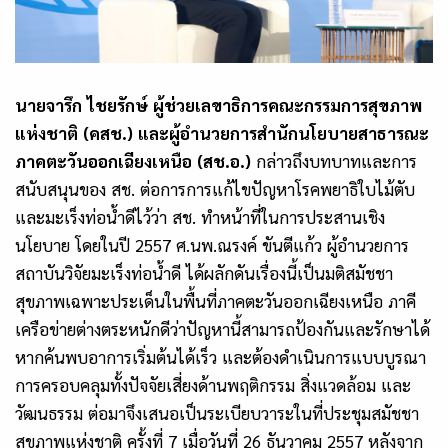
นายจารึก ไชยรักษ์
ผู้ช่วยเลขาธิการคณะกรรมการสุขภาพ
แห่งชาติ (คสช.) และผู้อำนวยการสำนักนโยบายสาธารณะ
ภาคตะวันออกเฉียงเหนือ (สช.อ.)
กล่าวถึงบทบาทและการ
สนับสนุนของ สช. ต่อการ
การแก้ไขปัญหาโรคพยาธิใบไม้ตับ
และมะเร็งท่อน้ำดีไว้ว่า สช. ทำหน้าที่ในการประสานเชิง
นโยบาย โดยในปี 2557 ศ.นพ.ณรงค์ ขันตีแก้ว ผู้อำนวยการ
สถาบันวิจัยมะเร็งท่อน้ำดี ได้ผลักดันเรื่องนี้เป็นมติสมัชชา
สุขภาพเฉพาะประเด็นในพื้นที่ภาคตะวันออกเฉียงเหนือ
ภาคี
เครือข่ายต่างตระหนักดีว่าปัญหานี้สามารถป้องกันและรักษาได้
หากค้นพบอาการเริ่มต้นได้เร็ว และต้องดำเนินการแบบบูรณา
การครอบคลุมทั้งปัจจัยเสี่ยงด้านพฤติกรรม สิ่งแวดล้อม และ
วัฒนธรรม
ต่อมาจึงเสนอเป็นระเบียบวาระในที่
ประชุมสมัชชา
สุขภาพแห่งชาติ ครั้งที่ 7 เมื่อวันที่ 26 ธันวาคม 2557 หลังจาก