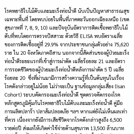
โรคพยาธิใบไม้ตับและมะเร็งท่อน้ำดี นับเป็นปัญหาสาธารณสุข
เฉพาะพื้นที่ โดยพบบ่อยในพื้นที่ภาคตะวันออกเฉียงเหนือ (เขต
สุขภาพที่
7, 8, 9, 10
) และปัจจุบันอัตราการติดเชื้อพยาธิใบไม้
ตับที่พบโดยการตรวจปัสสาวะ ด้วยวิธี
ELISA
พบอัตราเฉลี่ย
ของการติดเชื้ออยู่ที่
29.9%
จากประชาชนกลุ่มตัวอย่าง
75
,
620
ราย ใน
20
จังหวัดภาคอีสาน นอกจากนี้สัดส่วนของผู้ป่วยมะเร็ง
ท่อน้ำดีระยะแรกที่เข้าสู่การผ่าตัด เฉลี่ยร้อยละ
21
และอัตรา
การรอดชีวิตของผู้ป่วยมะเร็งท่อน้ำดีหลังการผ่าตัด
5
ปี เฉลี่ย
ร้อยละ
20
ซึ่งที่ผ่านมามีการสร้างความรู้ที่เป็นต้นทุนในเรื่อง
โรคดังกล่าวอยู่ไม่น้อย ไม่ว่าจะเป็น ฐานข้อมูลกลุ่มเสี่ยง (
Isan
Cohort)
ระบบคัดกรองมะเร็งท่อน้ำดี ชุดตรวจคัดกรองโรค
หลักสูตรภูมิคุ้มกันโรคพยาธิใบไม้ตับและมะเร็งท่อน้ำดี คู่มือ
การผลิตปลาร้า ปลาส้มปลอดภัย ฯลฯ หากแต่ยังไม่เห็นผลเท่า
ที่ควร เนื่องจากยังมีการเสียชีวิตจากโรคดังกล่าวสูงถึง 6
,
500
รายต่อปี ส่งผลให้เกิดค่าใช้จ่ายด้านสุขภาพ 13
,
500 ล้านบาท