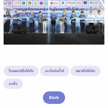
โรคพยาธิใบไม้ตับ
มะเร็งท่อน้ำดี
พยาธิใบไม้ตับ
มะเร็ง
Back