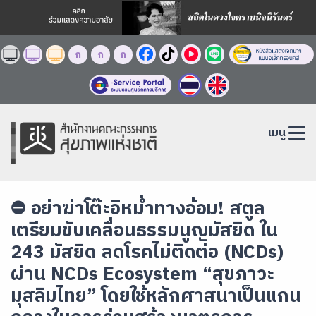
ก
ก
ก
เมนู
⛔️ อย่าฆ่าโต๊ะอิหม่ำทางอ้อม! สตูล
เตรียมขับเคลื่อนธรรมนูญมัสยิด ใน
243 มัสยิด ลดโรคไม่ติดต่อ (NCDs)
ผ่าน NCDs Ecosystem “สุขภาวะ
มุสลิมไทย” โดยใช้หลักศาสนาเป็นแกน