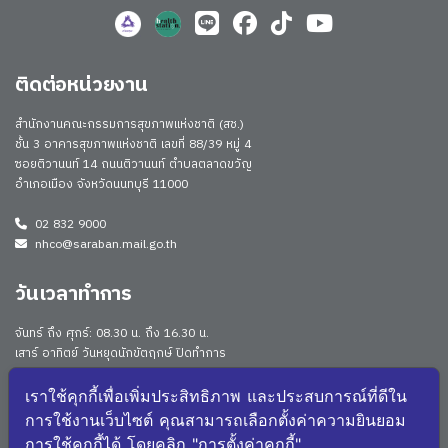
ติดต่อหน่วยงาน
สำนักงานคณะกรรมการสุขภาพแห่งชาติ (สช.)
ชั้น 3 อาคารสุขภาพแห่งชาติ เลขที่ 88/39 หมู่ 4
ซอยติวานนท์ 14 ถนนติวานนท์ ตำบลตลาดขวัญ
อำเภอเมือง จังหวัดนนทบุรี 11000
02 832 9000
nhco@saraban.mail.go.th
วันเวลาทำการ
จันทร์ ถึง ศุกร์: 08.30 น. ถึง 16.30 น.
เสาร์ อาทิตย์ วันหยุดนักขัตฤกษ์ ปิดทำการ
Work From Anywhere (WFA)/ Work From Home (WFH)
ดูประกาศนโยบาย
เราใช้คุกกี้เพื่อเพิ่มประสิทธิภาพ และประสบการณ์ที่ดีใน
การใช้งานเว็บไซต์ คุณสามารถเลือกตั้งค่าความยินยอม
จำนวนผู้เยี่ยมชม: 175791
การใช้คุกกี้ได้ โดยคลิก "การตั้งค่าคุกกี้"