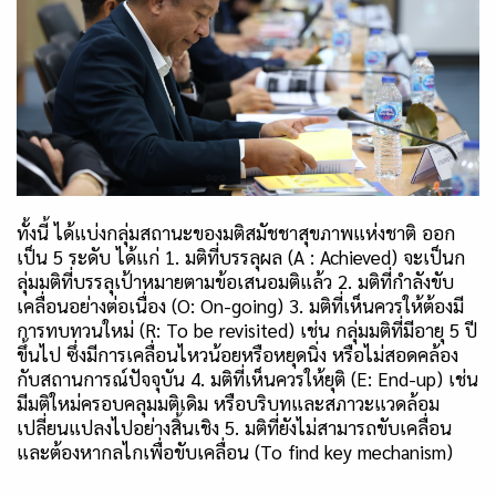
ทั้งนี้ ได้แบ่งกลุ่มสถานะของมติสมัชชาสุขภาพแห่งชาติ ออก
เป็น
5
ระดับ ได้แก่
1.
มติที่บรรลุผล (
A : Achieved)
จะเป็นก
ลุ่มมติที่บรรลุเป้าหมายตามข้อเสนอมติแล้ว
2.
มติที่กำลังขับ
เคลื่อนอย่างต่อเนื่อง (
O: On-going) 3.
มติที่เห็นควรให้ต้องมี
การทบทวนใหม่ (
R: To be revisited)
เช่น กลุ่มมติที่มีอายุ
5
ปี
ขึ้นไป ซึ่งมีการเคลื่อนไหวน้อยหรือหยุดนิ่ง หรือไม่สอดคล้อง
กับสถานการณ์ปัจจุบัน
4.
มติที่เห็นควรให้ยุติ (
E: End-up)
เช่น
มีมติใหม่ครอบคลุมมติเดิม หรือบริบทและสภาวะแวดล้อม
เปลี่ยนแปลงไปอย่างสิ้นเชิง
5.
มติที่ยังไม่สามารถขับเคลื่อน
และต้องหากลไกเพื่อขับเคลื่อน (
To find key mechanism)