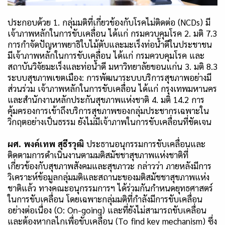
ประกอบด้วย
1.
กลุ่มมติที่เกี่ยวข้องกับโรคไม่ติดต่อ
(NCDs)
มี
เจ้าภาพหลักในการขับเคลื่อน ได้แก่ กรมควบคุมโรค
2.
มติ
7.3
การกำจัดปัญหาพยาธิใบไม้ตับและมะเร็งท่อน้ำดีในประชาชน
มีเจ้าภาพหลักในการขับเคลื่อน ได้แก่ กรมควบคุมโรค และ
สถาบันวิจัยมะเร็งและท่อน้ำดี มหาวิทยาลัยขอนแก่น
3.
มติ
8.3
ระบบสุขภาพเขตเมือง: การพัฒนาระบบบริการสุขภาพอย่างมี
ส่วนร่วม เจ้าภาพหลักในการขับเคลื่อน ได้แก่ กรุงเทพมหานคร
และสำนักงานหลักประกันสุขภาพแห่งชาติ
4.
มติ
14.2
การ
คุ้มครองการเข้าถึงบริการสุขภาพของกลุ่มประชากรเฉพาะใน
วิกฤตอย่างเป็นธรรม ยังไม่มีเจ้าภาพในการขับเคลื่อนที่ชัดเจน
ผศ. พงค์เทพ
สุธีรวุฒิ
ประธานอนุกรรมการขับเคลื่อนและ
ติดตามการดำเนินงานตามมติสมัชชาสุขภาพแห่งชาติที่
เกี่ยวข้องกับสุขภาพสังคมและสุขภาวะ กล่าวว่า ภายหลังมีการ
วิเคราะห์ข้อมูลกลุ่มมติและสถานะของมติสมัชชาสุขภาพแห่ง
ชาติแล้ว ทางคณะอนุกรรมการฯ ได้ร่วมกันกำหนดยุทธศาสตร์
ในการขับเคลื่อน โดยเฉพาะกลุ่มมติที่กำลังมีการขับเคลื่อน
อย่างต่อเนื่อง (
O: On-going)
และที่ยังไม่สามารถขับเคลื่อน
และต้องหากลไกเพื่อขับเคลื่อน (
To find key mechanism)
ซึ่ง