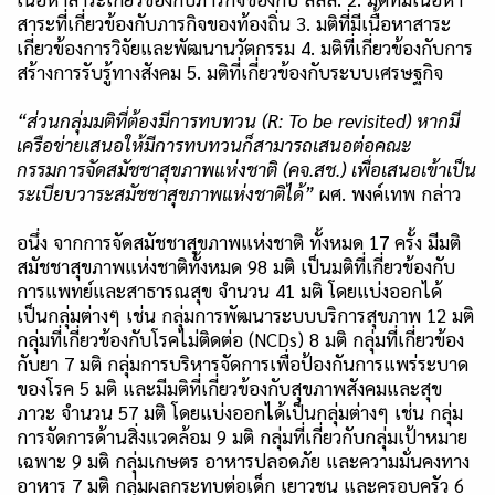
สาระที่เกี่ยวข้องกับภารกิจของท้องถิ่น
3.
มติที่มีเนื้อหาสาระ
เกี่ยวข้องการวิจัยและพัฒนานวัตกรรม
4.
มติที่เกี่ยวข้องกับการ
สร้างการรับรู้ทางสังคม
5.
มติที่เกี่ยวข้องกับระบบเศรษฐกิจ
“ส่วนกลุ่มมติที่ต้องมีการทบทวน (
R: To be revisited)
หากมี
เครือข่ายเสนอให้มีการทบทวนก็สามารถเสนอต่อคณะ
กรรมการจัดสมัชชาสุขภาพแห่งชาติ (คจ.สช.) เพื่อเสนอเข้าเป็น
ระเบียบวาระสมัชชาสุขภาพแห่งชาติได้”
ผศ. พงค์เทพ กล่าว
อนึ่ง จากการจัดสมัชชาสุขภาพแห่งชาติ ทั้งหมด
17
ครั้ง มีมติ
สมัชชาสุขภาพแห่งชาติทั้งหมด
98
มติ เป็นมติที่เกี่ยวข้องกับ
การแพทย์และสาธารณสุข จำนวน
41
มติ โดยแบ่งออกได้
เป็นกลุ่มต่างๆ เช่น กลุ่มการพัฒนาระบบบริการสุขภาพ
12
มติ
กลุ่มที่เกี่ยวข้องกับโรคไม่ติดต่อ (
NCDs
)
8
มติ กลุ่มที่เกี่ยวข้อง
กับยา
7
มติ กลุ่มการบริหารจัดการเพื่อป้องกันการแพร่ระบาด
ของโรค
5
มติ และมีมติที่เกี่ยวข้องกับสุขภาพสังคมและสุข
ภาวะ จำนวน
57
มติ โดยแบ่งออกได้เป็นกลุ่มต่างๆ เช่น กลุ่ม
การจัดการด้านสิ่งแวดล้อม
9
มติ กลุ่มที่เกี่ยวกับกลุ่มเป้าหมาย
เฉพาะ
9
มติ กลุ่มเกษตร อาหารปลอดภัย และความมั่นคงทาง
อาหาร
7
มติ กลุ่มผลกระทบต่อเด็ก เยาวชน และครอบครัว
6