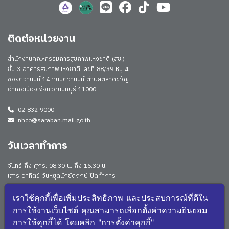
ติดต่อหน่วยงาน
สำนักงานคณะกรรมการสุขภาพแห่งชาติ (สช.)
ชั้น 3 อาคารสุขภาพแห่งชาติ เลขที่ 88/39 หมู่ 4
ซอยติวานนท์ 14 ถนนติวานนท์ ตำบลตลาดขวัญ
อำเภอเมือง จังหวัดนนทบุรี 11000
02 832 9000
nhco@saraban.mail.go.th
วันเวลาทำการ
จันทร์ ถึง ศุกร์: 08.30 น. ถึง 16.30 น.
เสาร์ อาทิตย์ วันหยุดนักขัตฤกษ์ ปิดทำการ
Work From Anywhere (WFA)/ Work From Home (WFH)
ดูประกาศนโยบาย
เราใช้คุกกี้เพื่อเพิ่มประสิทธิภาพ และประสบการณ์ที่ดีใน
การใช้งานเว็บไซต์ คุณสามารถเลือกตั้งค่าความยินยอม
จำนวนผู้เยี่ยมชม: 170815
การใช้คุกกี้ได้ โดยคลิก "การตั้งค่าคุกกี้"