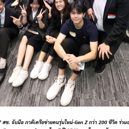
”
สช. จับมือ ภาคีเครือข่ายคนรุ่นใหม่
-Gen Z
กว่า
200
ชีวิต ร่