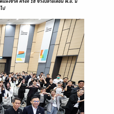
่งชาติ ครั้งที่
18
ช่วงปลายเดือน พ.ย. นี้
ยไป