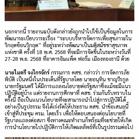
นอกจากนี้ รายงานฉบับดังกล่าวยังถูกนำไปใช้เป็นข้อมูลในการ
พัฒนาระเบียบวาระเรื่อง
“
ระบบบริหารจัดการเพื่อสุขภาวะใน
วิกฤตซ้อนวิกฤต
”
ที่อยู่ระหว่างพัฒนาเป็นมติสมัชชาสุขภาพ
แห่งชาติ ครั้งที่ 18 พ.ศ. 2568 ที่จะมีการจัดขึ้นในระหว่างวันที่
27-28 พ.ย. 2568 ที่อาคารอิมแพ็ค ฟอรั่ม เมืองทองธานี ด้วย
นายไมตรี จงไกรจักร์
กรรมการ คสช. กล่าวว่า การจัดการภัย
พิบัติ เป็นหนึ่งในประเด็นที่รัฐบาลโดย นายอนุทิน ชาญวีรกูล
นายกรัฐมนตรี ได้มีการแถลงนโยบายต่อรัฐสภาซึ่งแม้จะมีแนว
ปฏิบัติอยู่บ้าง แต่รายงานการศึกษาที่ คสช. ร่วมกันรับทราบใน
ครั้งนี้ ถือเป็นแนวนโยบายที่จะสามารถนำไปสู่การปฏิบัติได้
อย่างเป็นรูปธรรม จึงได้เร่งรัดให้ประธาน คสช. นำข้อเสนอนี้
เข้าสู่ที่ประชุม ครม. โดยเร็ว เพื่อให้ตอบสนองต่อนโยบายที่
รัฐบาลแถลงต่อสภา ซึ่งทางคณะทำงานก็พร้อมที่จะช่วยให้เกิด
การนำนโยบายไปปฏิบัติการให้เกิดผลลัพธ์ที่เป็นรูปธรรมต่อไป