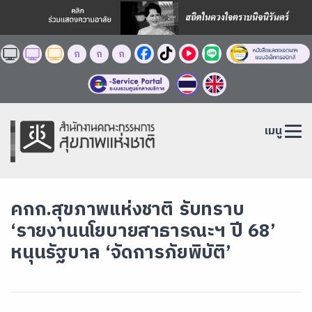
ก
ก
ก
เมนู
คกก.สุขภาพแห่งชาติ รับทราบ
‘รายงานนโยบายสาธารณะฯ ปี 68’
หนุนรัฐบาล ‘จัดการภัยพิบัติ’