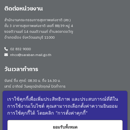
ติดต่อหน่วยงาน
สำนักงานคณะกรรมการสุขภาพแห่งชาติ (สช.)
ชั้น 3 อาคารสุขภาพแห่งชาติ เลขที่ 88/39 หมู่ 4
ซอยติวานนท์ 14 ถนนติวานนท์ ตำบลตลาดขวัญ
อำเภอเมือง จังหวัดนนทบุรี 11000
02 832 9000
nhco@saraban.mail.go.th
วันเวลาทำการ
จันทร์ ถึง ศุกร์: 08.30 น. ถึง 16.30 น.
เสาร์ อาทิตย์ วันหยุดนักขัตฤกษ์ ปิดทำการ
Work From Anywhere (WFA)/ Work From Home (WFH)
ดูประกาศนโยบาย
เราใช้คุกกี้เพื่อเพิ่มประสิทธิภาพ และประสบการณ์ที่ดีใน
การใช้งานเว็บไซต์ คุณสามารถเลือกตั้งค่าความยินยอม
จำนวนผู้เยี่ยมชม: 174889
การใช้คุกกี้ได้ โดยคลิก "การตั้งค่าคุกกี้"
จำนวนผู้เยี่ยมชม (วันนี้): 451
แผนผังเว็บไซต์
ยอมรับทั้งหมด