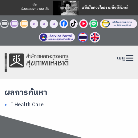
ก
ก
ก
เมนู
ผลการค้นหา
I Health Care