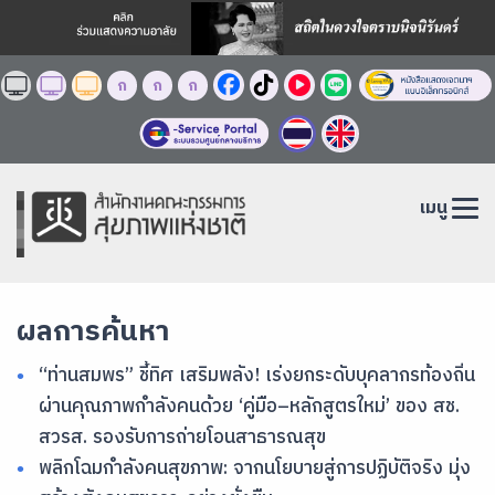
ก
ก
ก
เมนู
ผลการค้นหา
“ท่านสมพร” ชี้ทิศ เสริมพลัง! เร่งยกระดับบุคลากรท้องถิ่น
ผ่านคุณภาพกำลังคนด้วย ‘คู่มือ–หลักสูตรใหม่’ ของ สช.
สวรส. รองรับการถ่ายโอนสาธารณสุข
พลิกโฉมกำลังคนสุขภาพ: จากนโยบายสู่การปฏิบัติจริง มุ่ง