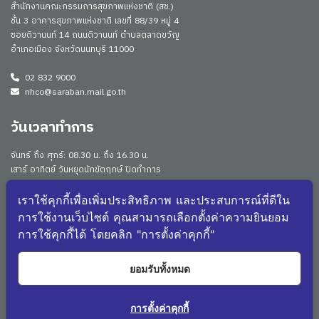
สำนักงานคณะกรรมการสุขภาพแห่งชาติ (สช.)
ชั้น 3 อาคารสุขภาพแห่งชาติ เลขที่ 88/39 หมู่ 4
ซอยติวานนท์ 14 ถนนติวานนท์ ตำบลตลาดขวัญ
อำเภอเมือง จังหวัดนนทบุรี 11000
02 832 9000
nhco@saraban.mail.go.th
วันเวลาทำการ
จันทร์ ถึง ศุกร์: 08.30 น. ถึง 16.30 น.
เสาร์ อาทิตย์ วันหยุดนักขัตฤกษ์ ปิดทำการ
Work From Anywhere (WFA)/ Work From Home (WFH)
ดูประกาศนโยบาย
เราใช้คุกกี้เพื่อเพิ่มประสิทธิภาพ และประสบการณ์ที่ดีใน
การใช้งานเว็บไซต์ คุณสามารถเลือกตั้งค่าความยินยอม
จำนวนผู้เยี่ยมชม: 173294
การใช้คุกกี้ได้ โดยคลิก "การตั้งค่าคุกกี้"
จำนวนผู้เยี่ยมชม (วันนี้): 2418
แผนผังเว็บไซต์
ยอมรับทั้งหมด
4561
NHCO Q&A
การตั้งค่าคุกกี้