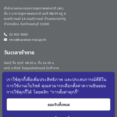
สำนักงานคณะกรรมการสุขภาพแห่งชาติ (สช.)
ชั้น 3 อาคารสุขภาพแห่งชาติ เลขที่ 88/39 หมู่ 4
ซอยติวานนท์ 14 ถนนติวานนท์ ตำบลตลาดขวัญ
อำเภอเมือง จังหวัดนนทบุรี 11000
02 832 9000
nhco@saraban.mail.go.th
วันเวลาทำการ
จันทร์ ถึง ศุกร์: 08.30 น. ถึง 16.30 น.
เสาร์ อาทิตย์ วันหยุดนักขัตฤกษ์ ปิดทำการ
Work From Anywhere (WFA)/ Work From Home (WFH)
ดูประกาศนโยบาย
เราใช้คุกกี้เพื่อเพิ่มประสิทธิภาพ และประสบการณ์ที่ดีใน
การใช้งานเว็บไซต์ คุณสามารถเลือกตั้งค่าความยินยอม
จำนวนผู้เยี่ยมชม: 171110
การใช้คุกกี้ได้ โดยคลิก "การตั้งค่าคุกกี้"
จำนวนผู้เยี่ยมชม (วันนี้): 234
แผนผังเว็บไซต์
ยอมรับทั้งหมด
267
NHCO Q&A