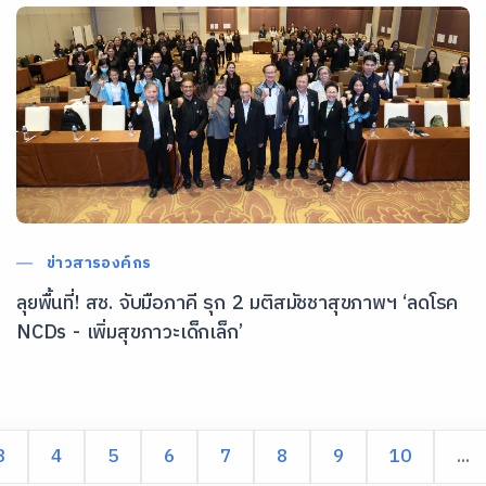
ข่าวสารองค์กร
ลุยพื้นที่! สช. จับมือภาคี รุก 2 มติสมัชชาสุขภาพฯ ‘ลดโรค
NCDs - เพิ่มสุขภาวะเด็กเล็ก’
3
4
5
6
7
8
9
10
...