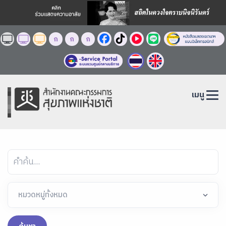
ก
ก
ก
เมนู