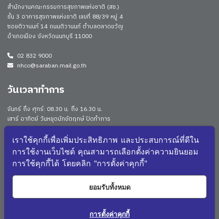
สำนักงานคณะกรรมการสุขภาพแห่งชาติ (สช.)
ชั้น 3 อาคารสุขภาพแห่งชาติ เลขที่ 88/39 หมู่ 4
ซอยติวานนท์ 14 ถนนติวานนท์ ตำบลตลาดขวัญ
อำเภอเมือง จังหวัดนนทบุรี 11000
02 832 9000
nhco@saraban.mail.go.th
วันเวลาทำการ
จันทร์ ถึง ศุกร์: 08.30 น. ถึง 16.30 น.
เสาร์ อาทิตย์ วันหยุดนักขัตฤกษ์ ปิดทำการ
Work From Anywhere (WFA)/ Work From Home (WFH)
ดูประกาศนโยบาย
เราใช้คุกกี้เพื่อเพิ่มประสิทธิภาพ และประสบการณ์ที่ดีใน
การใช้งานเว็บไซต์ คุณสามารถเลือกตั้งค่าความยินยอม
จำนวนผู้เยี่ยมชม: 172855
การใช้คุกกี้ได้ โดยคลิก "การตั้งค่าคุกกี้"
จำนวนผู้เยี่ยมชม (วันนี้): 1979
แผนผังเว็บไซต์
ยอมรับทั้งหมด
3295
NHCO Q&A
การตั้งค่าคุกกี้