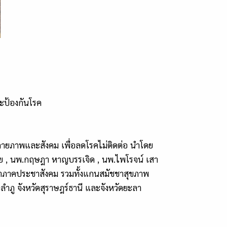
ะป้องกันโรค
งกายภาพและสังคม เพื่อลดโรคไม่ติดต่อ นำโดย
 , นพ.กฤษฎา หาญบรรเจิด , นพ.ไพโรจน์ เสา
นำภาคประชาสังคม รวมทั้งแกนสมัชชาสุขภาพ
วลำภู จังหวัดสุราษฎร์ธานี และจังหวัดยะลา