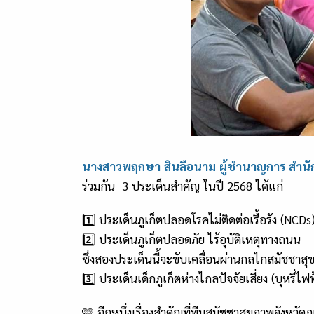
นางสาวพฤกษา สินลือนาม ผู้ชำนาญการ สำน
ร่วมกัน 3 ประเด็นสำคัญ ในปี 2568 ได้แก่
1️⃣ ประเด็นภูเก็ตปลอดโรคไม่ติดต่อเรื้อรัง (NCDs
2️⃣ ประเด็นภูเก็ตปลอดภัย ไร้อุบัติเหตุทางถนน
ซึ่งสองประเด็นนี้จะขับเคลื่อนผ่านกลไกสมัชชาส
3️⃣ ประเด็นเด็กภูเก็ตห่างไกลปัจจัยเสี่ยง (บุหร
🩷 อีกหนึ่งเรื่องสำคัญที่ทีมสมัชชาสุขภาพจังห