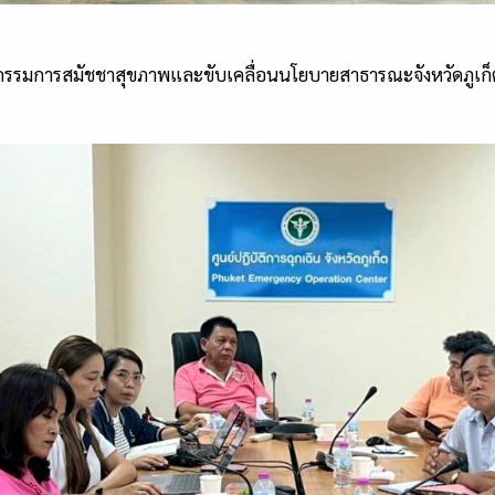
รรมการสมัชชาสุขภาพและขับเคลื่อนนโยบายสาธารณะจังหวัดภูเก็