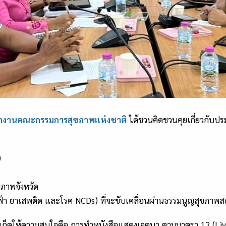
ักงานคณะกรรมการสุขภาพแห่งชาติ
ได้ชวนคิดชวนคุยเกี่ยวกับปร
)
ุขภาพจังหวัด
ี่ไฟฟ้า ยาเสพติด และโรค NCDs) ที่จะขับเคลื่อนผ่านธรรมนูญสุขภาพ
วัดภูเก็ตให้ความสนใจคือ การทำหนังสือแสดงเจตนา ตามมาตรา 12 (Li