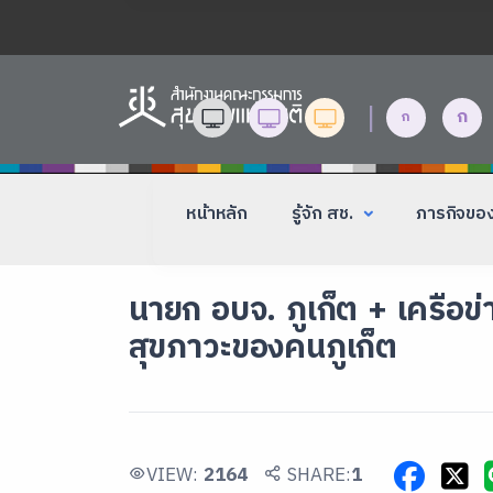
|
ก
ก
หน้าหลัก
รู้จัก สช.
ภารกิจขอ
นายก อบจ. ภูเก็ต + เครือข
สุขภาวะของคนภูเก็ต
VIEW:
2164
SHARE:
1