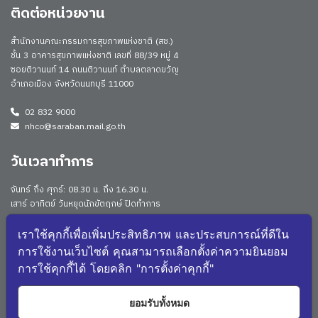
ติดต่อหน่วยงาน
สำนักงานคณะกรรมการสุขภาพแห่งชาติ (สช.)
ชั้น 3 อาคารสุขภาพแห่งชาติ เลขที่ 88/39 หมู่ 4
ซอยติวานนท์ 14 ถนนติวานนท์ ตำบลตลาดขวัญ
อำเภอเมือง จังหวัดนนทบุรี 11000
02 832 9000
nhco@saraban.mail.go.th
วันเวลาทำการ
จันทร์ ถึง ศุกร์: 08.30 น. ถึง 16.30 น.
เสาร์ อาทิตย์ วันหยุดนักขัตฤกษ์ ปิดทำการ
Work From Anywhere (WFA)/ Work From Home (WFH)
ดูประกาศนโยบาย
เราใช้คุกกี้เพื่อเพิ่มประสิทธิภาพ และประสบการณ์ที่ดีใน
การใช้งานเว็บไซต์ คุณสามารถเลือกตั้งค่าความยินยอม
จำนวนผู้เยี่ยมชม: 174648
การใช้คุกกี้ได้ โดยคลิก "การตั้งค่าคุกกี้"
จำนวนผู้เยี่ยมชม (วันนี้): 210
แผนผังเว็บไซต์
ยอมรับทั้งหมด