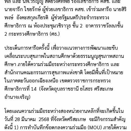
พล และ นพ.วรัญญู สัตยวงศ์ทิพย์ รองเลขาธิการ คสช. และ
นายจารึก ไชยรักษ์ ผู้ช่วยเลขาธิการ คสช. เข้าร่วมหารือ นายสิริ
พงษ์ อังคะสกุลเกียรติ ผู้ช่วยรัฐมนตรีประจำกระทรวง
ศึกษาธิการ ณ ห้องประชุมวชิราวุธ ชั้น
2
อาคารราชวัลลภชั้น
2
กระทรวงศึกษาธิการ (ศธ.)
ประเด็นการหารือครั้งนี้ เพื่อวางแนวทางการพัฒนาและขับ
เคลื่อนระบบสุขภาพในสถานศึกษาด้วยธรรมนูญสุขภาพสถาน
ศึกษา ภายใต้ความร่วมมือระหว่างกระทรวงศึกษาธิการ และ
สำนักงานคณะกรรมการสุขภาพแห่งชาติ โดยมีพื้นที่เป้าหมาย
ในภาคตะวันออกเฉียงเหนือ เขตตรวจราชการกระทรวง
ศึกษาธิการที่
14
(จังหวัดอุบลราชธานี ยโสธร ศรีสะเกษ
อำนาจเจริญ)
โดยแผนความร่วมมือระหว่างสองหน่วยงานหลักที่จะเกิดขึ้นใน
วันที่
28
มีนาคม
2568
ที่จังหวัดศรีสะเกษ จะมีกิจกรรมสำคัญ
ดังนี้
1)
การทำบันทึกข้อตกลงความร่วมมือ (
MOU
) ภายใต้ความ