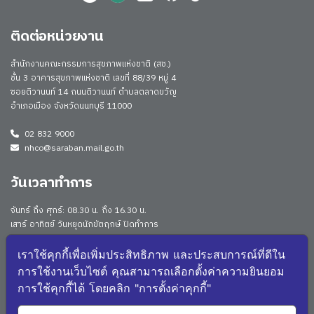
ติดต่อหน่วยงาน
สำนักงานคณะกรรมการสุขภาพแห่งชาติ (สช.)
ชั้น 3 อาคารสุขภาพแห่งชาติ เลขที่ 88/39 หมู่ 4
ซอยติวานนท์ 14 ถนนติวานนท์ ตำบลตลาดขวัญ
อำเภอเมือง จังหวัดนนทบุรี 11000
02 832 9000
nhco@saraban.mail.go.th
วันเวลาทำการ
จันทร์ ถึง ศุกร์: 08.30 น. ถึง 16.30 น.
เสาร์ อาทิตย์ วันหยุดนักขัตฤกษ์ ปิดทำการ
Work From Anywhere (WFA)/ Work From Home (WFH)
ดูประกาศนโยบาย
เราใช้คุกกี้เพื่อเพิ่มประสิทธิภาพ และประสบการณ์ที่ดีใน
การใช้งานเว็บไซต์ คุณสามารถเลือกตั้งค่าความยินยอม
จำนวนผู้เยี่ยมชม: 175963
การใช้คุกกี้ได้ โดยคลิก "การตั้งค่าคุกกี้"
จำนวนผู้เยี่ยมชม (วันนี้): 1525
แผนผังเว็บไซต์