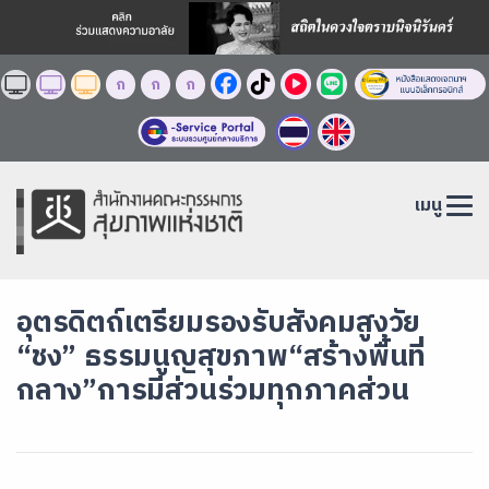
ก
ก
ก
เมนู
อุตรดิตถ์เตรียมรองรับสังคมสูงวัย
“ชง” ธรรมนูญสุขภาพ“สร้างพื้นที่
กลาง”การมีส่วนร่วมทุกภาคส่วน