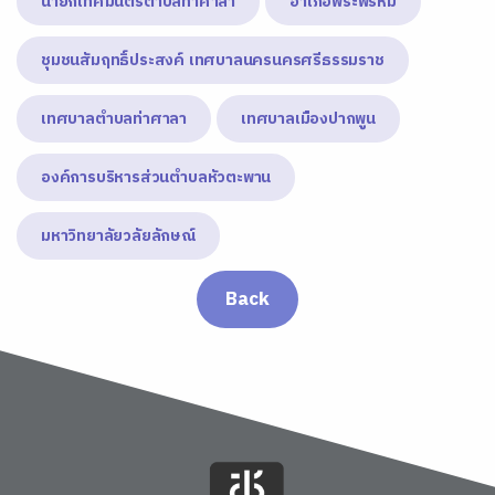
นายกเทศมนตรีตำบลท่าศาลา
อำเภอพระพรหม
ชุมชนสัมฤทธิ์ประสงค์ เทศบาลนครนครศรีธรรมราช
เทศบาลตำบลท่าศาลา
เทศบาลเมืองปากพูน
องค์การบริหารส่วนตำบลหัวตะพาน
มหาวิทยาลัยวลัยลักษณ์
Back