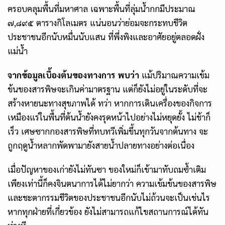
ครอบคลุมพื้นที่มหาศาล เฉพาะพื้นที่ลุ่มน้ำกกมีประมาณ
๗,๘๙๕ ตารางกิโลเมตร แน่นอนว่าย่อมจะกระทบชีวิต
ประชาชนอีกนับหมื่นนับแสน ที่พึ่งพิงและอาศัยอยู่ตลอดฝั่ง
แม่น้ำ
จากข้อมูลเบื้องต้นของทางการ พบว่า
แม้ปริมาณความเข้ม
ข้นของสารพิษจะเกินค่ามาตรฐาน แต่ก็ยังไม่อยู่ในระดับที่จะ
สร้างหายนะทางสุขภาพได้ ทว่า หากการเดินเครื่องของกิจการ
เหมืองแร่ในพื้นที่ต้นน้ำยังคงรุดหน้าไปอย่างไม่หยุดยั้ง ไม่ช้าก็
เร็ว เศษซากกองสารพิษที่ทบทวีเพิ่มขึ้นทุกวันจากต้นทาง จะ
ถูกฤดูน้ำหลากพัดพามายังสายน้ำปลายทางอย่างต่อเนื่อง
เมื่อปัญหาของเก่ายังไม่ทันซา ของใหม่ก็เข้ามาทับถมซ้ำเติม
เพียงเท่านี้ก็คงจินตนาการได้ไม่ยากว่า ความเข้มข้นของสารพิษ
และชะตากรรมชีวิตของประชาชนอีกนับไม่ถ้วนจะเป็นเช่นไร
หากทุกฝ่ายที่เกี่ยวข้อง ยังไม่สามารถแก้ไขสถานการณ์ได้ทัน