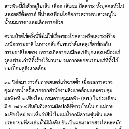
สารพิษนี้ฝังตัวอยู่ในเล็บ เลือด เส้นผม ปัสสาวะ ทั้งบุคคลทั่วไป
และสตรีตั้งครรภ์ ที่น่าสะเทือนใจคือการตรวจพบสารหนูใน
น้ำนมมารดาและเด็กทารกด้วย
ความป่วยไข้ครั้งนี้จึงไม่ใช่เรื่องของโชคลางหรือเคราะห์ร้าย
เหนือธรรมชาติ ในทางกลับกันพบว่าต้นเหตุเกี่ยวข้องกับ
ธรรมชาติโดยตรง เพราะเกิดจากเหมืองแร่ดีบุกและเหมืองแร่
วุลแฟรมเก่าที่ทิ้งร้างไว้มานาน จนกากตะกอนร่อนแร่ที่ทิ้งไว้
ปนเปื้อนสู่สิ่งแวดล้อม
๓๘ ปีต่อมา ราวกับภาพยนตร์เก่าฉายซ้ำ เมื่อผลการตรวจ
คุณภาพน้ำครั้งแรกจากสำนักงานสิ่งแวดล้อมและควบคุม
มลพิษที่ ๑ เชียงใหม่ กรมควบคุมมลพิษ (คพ.) ในช่วงเดือน
มี.ค. ๒๕๖๘ ยืนยันถึงความผิดปกติที่ชาวบ้านใน อ.แม่อาย
จ.เชียงใหม่ พบเห็นว่าสีน้ำในแม่น้ำกกมีความขุ่นข้น และ
ประชาชนที่ลงเล่นน้ำมีผื่นคัน อันเป็นผลมาจากสารโลหะหนัก