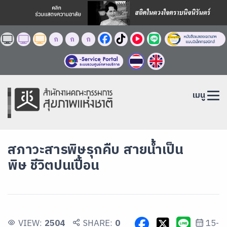
ก
ก
ก
เมนู
สภาวะสารพิษรุกคืบ สายน้ำเป็น
พิษ ชีวิตปนเปื้อน
VIEW:
2504
SHARE:
0
15-