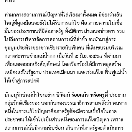
ท่วงที
ท่ามกลางสถานการณ์ปัญหาที่ไล่เรียงมาทั้งหมด มีช่องว่างอัน
ใหญ่ที่ดูเหมือนจะยังไม่ได้รับการแก้ไข คือ ภาวะความไม่เชื่อ
มั่นของประชาชนที่มีต่อภาครัฐ ทั้งมิติการนำเสนอข่าวสาร รวม
ไปถึงการบริหารจัดการสถานการณ์ที่ล่าช้า จนนำมาสู่การ
ชุมนุมประท้วงของชาวเชียงรายนับพันคน ที่เดินขบวนบริเวณ
กลางสะพานข้ามแม่น้ำกก เมื่อวันที่ ๕ มิ.ย. ๒๕๖๘ ที่ผ่านมา
เพื่อแสดงออกเชิงสัญลักษณ์ โดยเรียกร้องให้มีการหยุดสร้าง
เหมืองแร่ในรัฐฉาน ประเทศเมียนมา และเร่งแก้ไข ฟื้นฟูแม่น้ำ
ให้เข้าสู่ภาวะปกติ
นักอนุรักษ์แม่น้ำโขงอย่าง
นิวัฒน์ ร้อยแก้ว หรือครูตี๋
ประธาน
กลุ่มรักษ์เชียงของ บอกกับกองบรรณาธิการสานพลังว่า หนทาง
หนึ่งในการแก้ไขปัญหาคือภาครัฐต้องมีความเชื่อใจในภาค
ประชาชน ให้เข้าไปเป็นส่วนหนึ่งของการแก้ไขปัญหา เพราะ
สถานการณ์นั้นมีความซับซ้อน เกินกว่าที่ภาครัฐจะดำเนินการ