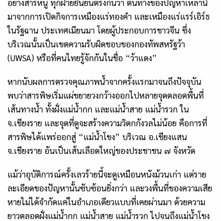
อย่างสารหนู ทุกฝ่ายยืนยันตรงกันว่า ต้นทางของปัญหาเหล่านี้
มาจากการเปิดกิจการเหมืองแร่ทองคำ และเหมืองแร่แรร์เอิร์ธ
ในรัฐฉาน ประเทศเมียนมา โดยผู้ประกอบการชาวจีน ซึ่ง
บริเวณนั้นเป็นเขตความรับผิดชอบของกองทัพสหรัฐว้า
(UWSA) หรือที่คนไทยรู้จักกันในชื่อ “ว้าแดง”
หากนับผลการตรวจคุณภาพน้ำจากครั้งแรกมาจนถึงปัจจุบัน
พบว่าสารพิษเริ่มแผ่ขยายวงกว้างออกไปหลายจุดตลอดพื้นที่
เส้นทางน้ำ ทั้งฝั่งแม่น้ำกก และแม่น้ำสาย แม่น้ำรวก ใน
จ.เชียงราย และจุดที่ดูจะสร้างความวิตกกังวลไม่น้อย คือการที่
สารพิษได้แพร่ออกสู่ “แม่น้ำโขง” บริเวณ อ.เชียงแสน
จ.เชียงราย อันเป็นเส้นเลือดใหญ่ของประชาชน ๗ จังหวัด
แม้ว่าอุบัติการณ์ครั้งเลวร้ายนี้จะดูเหมือนหนังม้วนเก่า แต่ราย
ละเอียดของปัญหานั้นซับซ้อนยิ่งกว่า และวงพื้นที่ของความเสีย
หายไม่ได้จำกัดแค่ในอำเภอเดียวแบบที่เคยผ่านมา ด้วยความ
ยาวตลอดฝั่งแม่น้ำกก แม่น้ำสาย แม่น้ำรวก ไปจนถึงแม่น้ำโขง