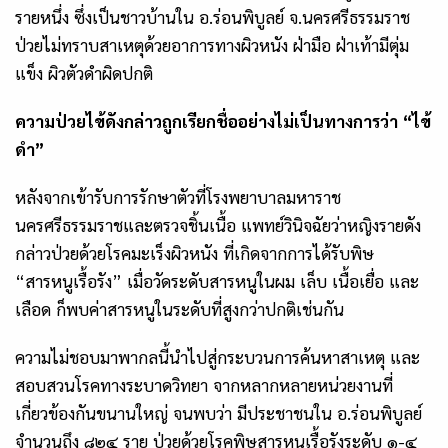
รายหนึ่ง ซึ่งเป็นชาวบ้านใน อ.ร่อนพิบูลย์ จ.นครศรีธรรมราช
ป่วยไม่ทราบสาเหตุด้วยอาการทางผิวหนัง ฝ่ามือ ฝ่าเท้ามีตุ่ม
แข็ง ผิวตัวดำผิดปกติ
ความป่วยไข้ดังกล่าวถูกเรียกชื่ออย่างไม่เป็นทางการว่า “ไข้
ดำ”
หลังจากเข้ารับการรักษาตัวที่โรงพยาบาลมหาราช
นครศรีธรรมราชและตรวจชิ้นเนื้อ แพทย์วินิจฉัยว่าหญิงรายดัง
กล่าวป่วยด้วยโรคมะเร็งผิวหนัง ที่เกิดจากการได้รับพิษ
“สารหนูเรื้อรัง” เมื่อวัดระดับสารหนูในผม เล็บ เนื้อเยื่อ และ
เลือด ก็พบค่าสารหนูในระดับที่สูงกว่าปกติเช่นกัน
ความไม่ชอบมาพากลนี้นำไปสู่กระบวนการค้นหาสาเหตุ และ
สอบสวนโรคทางระบาดวิทยา จากหลากหลายหน่วยงานที่
เกี่ยวข้องกันขนานใหญ่ จนพบว่า มีประชาชนใน อ.ร่อนพิบูลย์
จำนวนถึง ๘๒๔ ราย ป่วยด้วยโรคพิษสารหนูเรื้อรังระดับ ๑-๔