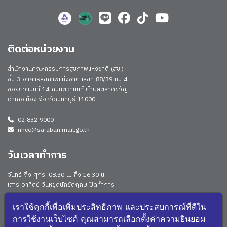
ติดต่อหน่วยงาน
สำนักงานคณะกรรมการสุขภาพแห่งชาติ (สช.)
ชั้น 3 อาคารสุขภาพแห่งชาติ เลขที่ 88/39 หมู่ 4
ซอยติวานนท์ 14 ถนนติวานนท์ ตำบลตลาดขวัญ
อำเภอเมือง จังหวัดนนทบุรี 11000
02 832 9000
nhco@saraban.mail.go.th
วันเวลาทำการ
จันทร์ ถึง ศุกร์: 08.30 น. ถึง 16.30 น.
เสาร์ อาทิตย์ วันหยุดนักขัตฤกษ์ ปิดทำการ
Work From Anywhere (WFA)/ Work From Home (WFH)
ดูประกาศนโยบาย
เราใช้คุกกี้เพื่อเพิ่มประสิทธิภาพ และประสบการณ์ที่ดีใน
การใช้งานเว็บไซต์ คุณสามารถเลือกตั้งค่าความยินยอม