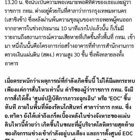
13.20 น. ซึ่งนับเป็นความพอเหมาะพอดีที่ตัวของเธอและผู้ว่า
ราชการ กทม. ต่างอยู่ด้วยกันที่ศาลาว่าการกรุงเทพมหานคร
(เสาชิงช้า) ซึ่งหลังผ่านพ้นความชุลมุนของการอพยพผู้คนออก
จากอาคารในช่วงประมาณ 10 นาทีแรกไปแล้วนั้น ก็เริ่มมี
รายงานถึงสถานการณ์ความเสียหายที่เกิดขึ้นทั่วพื้นที่ กทม. เข้า
มา หนึ่งในนั้นคือโครงการก่อสร้างอาคารที่ทำการสำนักงานการ
ตรวจเงินแผ่นดิน (สตง.) ความสูง 30 ชั้น ซึ่งพังทลายลงทั้ง
อาคาร
เมื่อตระหนักว่าเหตุการณ์ที่กำลังเกิดขึ้นนี้ ไม่ได้มีผลกระทบ
เพียงแค่การสั่นไหวเท่านั้น ดำริของผู้ว่าราชการ กทม. จึงมี
การสั่งให้ตั้ง ‘ศูนย์ปฏิบัติการภาวะฉุกเฉิน’ หรือ ‘EOC’ ขึ้น
ทันที ภายในพื้นที่ห้องรัตนโกสินทร์ ศาลาว่าการ กทม. ซึ่ง
อ.ทวิดา ยังได้เล่าถึงเกร็ดเบื้องหลังในช่วงจังหวะของแผ่น
ดินไหวนี้ด้วยว่า เกิดขึ้นในขณะที่ผู้บริจาคโลหิตรายสุดท้าย
ของกิจกรรมช่วงเช้ากำลังอยู่บนเตียง และการตั้งศูนย์ EOC