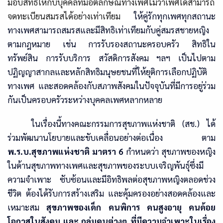
มอบสิทธิให้กับบุคคลที่มีอัตลักษณ์ทางเพศไม่ว่าเพศใดสามารถ
จดทะเบียนสมรสได้อย่างเท่าเทียม
ให้คู่รักทุกเพศทุกสถานะ
ทางเพศสามารถสมรสและมีสิทธิเท่าเทียมกับคู่สมรสชายหญิง
ตามกฎหมาย เช่น การรับรองสถานะครอบครัว สิทธิใน
ทรัพย์สิน การรับบริการ สวัสดิการสังคม ฯลฯ เป็นไปตาม
ปฏิญญาสากลและหลักสิทธิมนุษยชนที่ให้ยุติการเลือกปฏิบัติ
ทางเพศ
และสอดคล้องกับสภาพสังคมในปัจจุบันที่มีการอยู่ร่วม
กันเป็นครอบครัวระหว่างบุคคลเพศหลากหลาย
ในเรื่องนี้ทางคณะกรรมการสุขภาพแห่งชาติ
(
สช
.)
ได้
ร่วมพัฒนานโยบายและขับเคลื่อนอย่างต่อเนื่อง
ตาม
พ.ร.บ.สุขภาพแห่งชาติ
มาตรา 6
กำหนดว่า สุขภาพของหญิง
ในด
านสุขภาพทางเพศและสุขภาพของระบบเจริญพันธุ์ซึ่งมี
ความจําเพาะ ซับซ้อนและมีอิทธิพลต่อสุขภาพหญิงตลอดช่วง
ชีวิต ต้องได้รับการสร้างเสริม และคุ้มครองอย่างสอดคล้องและ
เหมาะสม
สุขภาพของเด็ก คนพิการ คนสูงอายุ คนด้อย
โอกาสในสังคม และ กลุ่มคนต่างๆ ที่มีความจําเพาะในเรื่อง