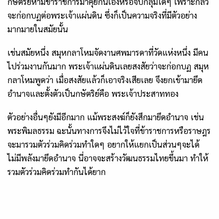
กษัตริย์ห้ามข้าราชการมาคุยกันเองหรือจับกลุ่มใดๆ เพราะกลัว
จะก่อกบฏต่อพระเจ้าแผ่นดิน ซึ่งก็เป็นความจริงที่มีตัวอย่าง
มากมายในสมัยนั้น
เช่นสมัยหนึ่ง สมุหกลาโหมจัดงานศพมารดาที่วัดแห่งหนึ่ง มีคน
ไปร่วมงานกันมาก พระเจ้าแผ่นดินเลยสงสัยว่าจะก่อกบฏ สมุห
กลาโหมพูดว่า เมื่อสงสัยแล้วก็เอาจริงเสียเลย จึงยกเข้ามายึด
อำนาจและตั้งตัวเป็นกษัตริย์คือ พระเจ้าประสาททอง
ตัวอย่างอื่นๆยังมีอีกมาก แม้พระสงฆ์ก็ยังสึกมายึดอำนาจ เช่น
พระพิมลธรรม ฉะนั้นทางการจึงไม่ไว้ใจที่ข้าราชการหรือราษฎร
จะมารวมตัวร่วมคิดร่วมทำใดๆ อยากให้แยกเป็นส่วนๆจะได้
ไม่มีพลังมายึดอำนาจ นี่อาจจะสร้างวัฒนธรรมไทยขึ้นมา ทำให้
รวมตัวร่วมคิดร่วมทำกันได้ยาก