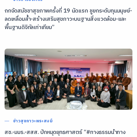
ถกจัดสมัชชาสุขภาพครั้งที่ 19 นัดแรก ชูยกระดับทุนมนุษย์-
ลดเหลื่อมล้ำ-สร้างเสริมสุขภาวะบนฐานสิ่งแวดล้อม-และ
พื้นฐานดิจิทัลเท่าเทียม”
ข่าวสุขภาวะพระสงฆ์
สช.-มมร.-สสส. ปักหมุดยุทธศาสตร์ “#ทางธรรมนำทาง