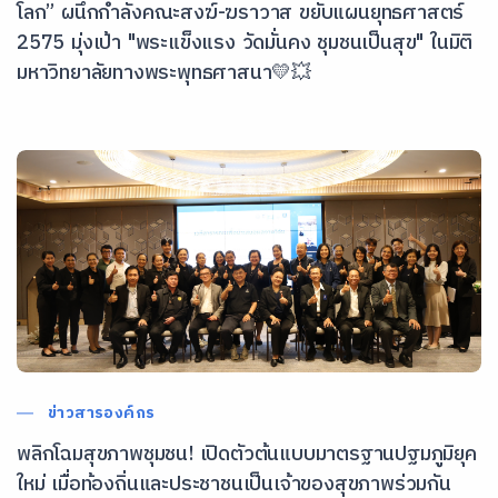
โลก” ผนึกกำลังคณะสงฆ์-ฆราวาส ขยับแผนยุทธศาสตร์
2575 มุ่งเป้า "พระแข็งแรง วัดมั่นคง ชุมชนเป็นสุข" ในมิติ
มหาวิทยาลัยทางพระพุทธศาสนา💛​💥​
ข่าวสารองค์กร
พลิกโฉมสุขภาพชุมชน! เปิดตัวต้นแบบมาตรฐานปฐมภูมิยุค
ใหม่ เมื่อท้องถิ่นและประชาชนเป็นเจ้าของสุขภาพร่วมกัน