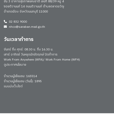
ชั้น 3 อาคารสุขภาพแห่งชาติ เลขที่ 88/39 หมู่ 4
ซอยติวานนท์ 14 ถนนติวานนท์ ตำบลตลาดขวัญ
อำเภอเมือง จังหวัดนนทบุรี 11000
02 832 9000
nhco@saraban.mail.go.th
วันเวลาทำการ
จันทร์ ถึง ศุกร์: 08.30 น. ถึง 16.30 น.
เสาร์ อาทิตย์ วันหยุดนักขัตฤกษ์ ปิดทำการ
Work From Anywhere (WFA)/ Work From Home (WFH)
ดูประกาศนโยบาย
จำนวนผู้เยี่ยมชม: 165514
จำนวนผู้เยี่ยมชม (วันนี้): 1895
แผนผังเว็บไซต์
3609