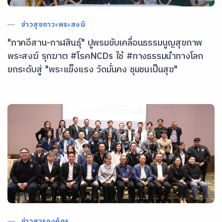
ข่าวสุขภาวะพระสงฆ์
"ภาคอีสาน-กาฬสินธุ์" ปูพรมขับเคลื่อนธรรมนูญสุขภาพ
พระสงฆ์ รุกฆาต #โรคNCDs ใช้ #ทางธรรมนำทางโลก
ยกระดับสู่ "พระแข็งแรง วัดมั่นคง ชุมชนเป็นสุข"
ข่าวสารองค์กร