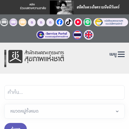
ก
ก
ก
เมนู