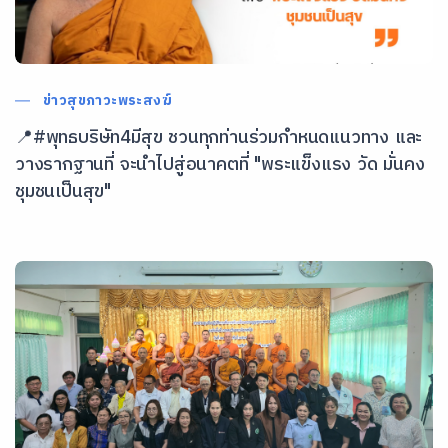
ข่าวสุขภาวะพระสงฆ์
📍#พุทธบริษัท4มีสุข ชวนทุกท่านร่วมกำหนดแนวทาง และ
วางรากฐานที่ จะนำไปสู่อนาคตที่ "พระแข็งแรง วัด มั่นคง
ชุมชนเป็นสุข"